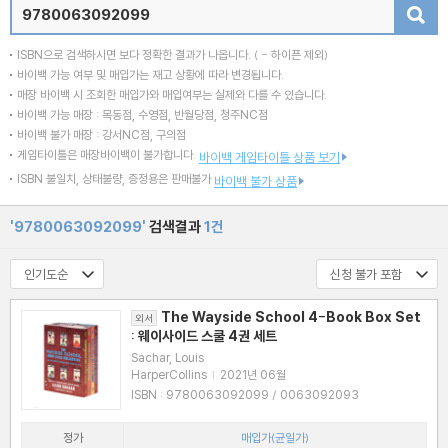
검색
ISBN으로 검색하시면 보다 정확한 결과가 나옵니다.
( - 하이픈 제외)
바이백 가능 여부 및 매입가는 재고 상황에 따라 변경됩니다.
매장 바이백 시 조회한 매입가와 매입여부는 실제와 다를 수 있습니다.
바이백 가능 매장 : 목동점, 수영점, 반월당점, 청주NC점
바이백 불가 매장 : 강서NC점, 구의점
게임타이틀은 매장바이백이 불가합니다.
바이백 게임타이틀 상품 보기
ISBN 불일치, 상태불량, 증정용은 판매불가
바이백 불가 상품
'9780063092099'
검색결과
1건
The Wayside School 4-Book Box Set
외서
: 웨이사이드 스쿨 4권 세트
Sachar, Louis
HarperCollins
|
2021년 06월
ISBN : 9780063092099 / 0063092093
정가
매입가(균일가)