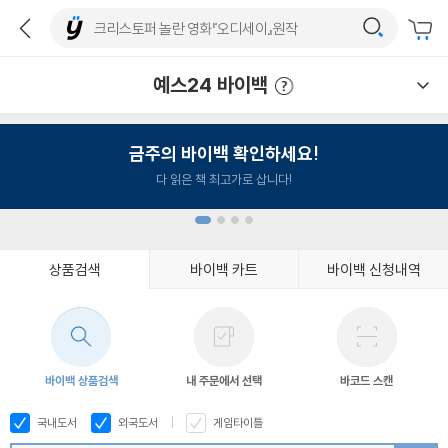
예스24 바이백
예스24 바이백 이용안내
금주의 바이백 확인하세요!
다 읽은 책 최고가로 삽니다!
상품검색
바이백 카트
바이백 신청내역
1
2
3
4
바이백 상품검색
내 주문에서 선택
바코드 스캔
국내도서
외국도서
게임타이틀