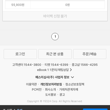
55,900원
0원
바이백 신청 불가
1
로그인
최근 본 상품
주문/배송
고객센터 1544-3800
티켓 1544-6399
중고샵 1566-4295
eBook 1:1문의/채팅상담
예스이십사(주) 사업자 정보
이용약관
개인정보처리방침
청소년보호정책
PC버전
회사소개
거래처관계자께
도서홍보
광고
Copyright © YES24 Corp. All Rights Reserved.
MATOM15