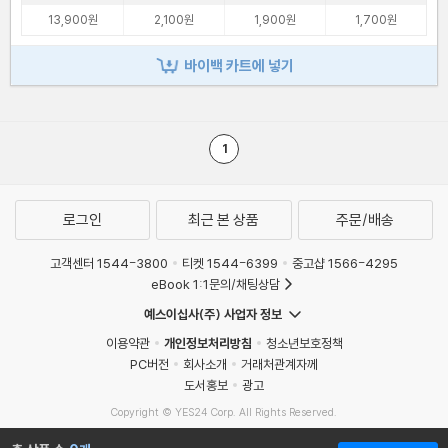
13,900원
2,100원
1,900원
1,700원
바이백 카트에 넣기
1
로그인
최근 본 상품
주문/배송
고객센터 1544-3800
티켓 1544-6399
중고샵 1566-4295
eBook 1:1문의/채팅상담
예스이십사(주) 사업자 정보
이용약관
개인정보처리방침
청소년보호정책
PC버전
회사소개
거래처관계자께
도서홍보
광고
Copyright © YES24 Corp. All Rights Reserved.
MATOM6