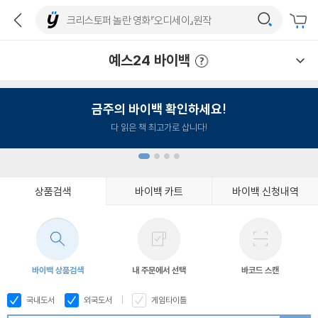
예스24 바이백
예스24 바이백 이용안내
금주의 바이백 확인하세요!
다 읽은 책 최고가로 삽니다!
상품검색
바이백 카트
바이백 신청내역
1
2
3
4
바이백 상품검색
내 주문에서 선택
바코드 스캔
국내도서
외국도서
게임타이틀