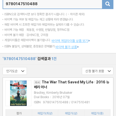
검색
ISBN으로 검색하시면 보다 정확한 결과가 나옵니다.
( - 하이픈 제외)
바이백 가능 여부 및 매입가는 재고 상황에 따라 변경됩니다.
매장 바이백 시 조회한 매입가와 매입여부는 실제와 다를 수 있습니다.
바이백 가능 매장 : 목동점, 수영점, 반월당점, 청주NC점
바이백 불가 매장 : 강서NC점, 구의점
게임타이틀은 매장바이백이 불가합니다.
바이백 게임타이틀 상품 보기
ISBN 불일치, 상태불량, 증정용은 판매불가
바이백 불가 상품
'9780147510488'
검색결과
1건
The War That Saved My Life : 2016 뉴
외서
베리 아너
Bradley, Kimberly Brubaker
Dial Books
|
2016년 07월
ISBN : 9780147510488 / 0147510481
정가
매입가(최상)
매입가(상)
매입가(중)