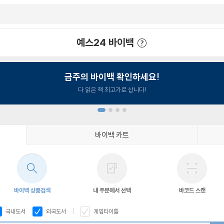
예스24 바이백
예스24 바이백 이용안내
금주의 바이백 확인하세요!
다 읽은 책 최고가로 삽니다!
바이백 카트
1
2
3
4
바이백 상품검색
내 주문에서 선택
바코드 스캔
국내도서
외국도서
게임타이틀