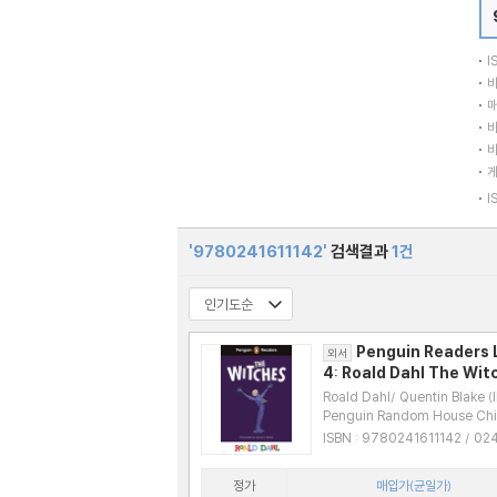
I
바
매
바
바
I
'9780241611142'
검색결과
1건
Penguin Readers 
외서
4: Roald Dahl The Wit
(ELT Graded Reader)
Roald Dahl/ Quentin Blake (I
Penguin Random House Chi
UK
|
2024년 06월
ISBN : 9780241611142 / 024161114
8
정가
매입가(균일가)