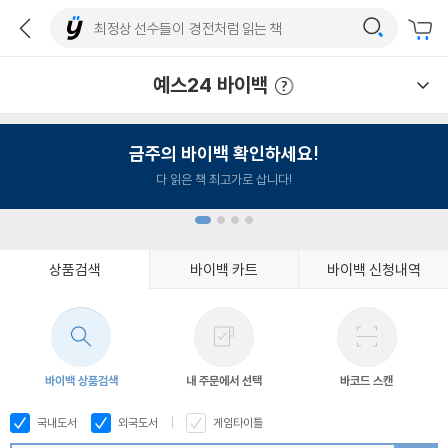
예스24 바이백
예스24 바이백 이용안내
금주의 바이백 확인하세요!
다 읽은 책 최고가로 삽니다!
상품검색
바이백 카트
바이백 신청내역
1
2
3
4
바이백 상품검색
내 주문에서 선택
바코드 스캔
국내도서
외국도서
게임타이틀