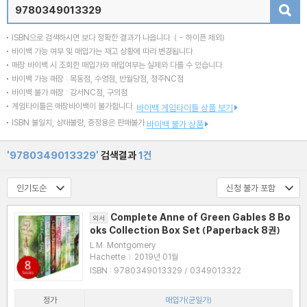
검색
ISBN으로 검색하시면 보다 정확한 결과가 나옵니다.
( - 하이픈 제외)
바이백 가능 여부 및 매입가는 재고 상황에 따라 변경됩니다.
매장 바이백 시 조회한 매입가와 매입여부는 실제와 다를 수 있습니다.
바이백 가능 매장 : 목동점, 수영점, 반월당점, 청주NC점
바이백 불가 매장 : 강서NC점, 구의점
게임타이틀은 매장바이백이 불가합니다.
바이백 게임타이틀 상품 보기
ISBN 불일치, 상태불량, 증정용은 판매불가
바이백 불가 상품
'9780349013329'
검색결과
1건
Complete Anne of Green Gables 8 Bo
외서
oks Collection Box Set (Paperback 8권)
L.M. Montgomery
Hachette
|
2019년 01월
ISBN : 9780349013329 / 0349013322
정가
매입가(균일가)