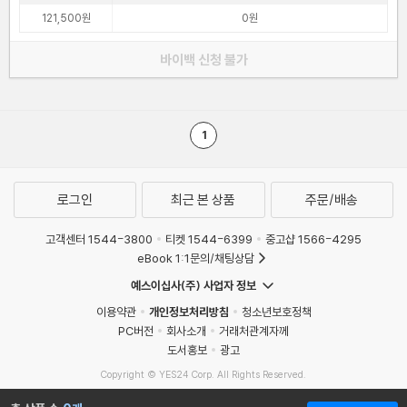
121,500원
0원
바이백 신청 불가
1
로그인
최근 본 상품
주문/배송
고객센터 1544-3800
티켓 1544-6399
중고샵 1566-4295
eBook 1:1문의/채팅상담
예스이십사(주) 사업자 정보
이용약관
개인정보처리방침
청소년보호정책
PC버전
회사소개
거래처관계자께
도서홍보
광고
Copyright © YES24 Corp. All Rights Reserved.
MATOM16