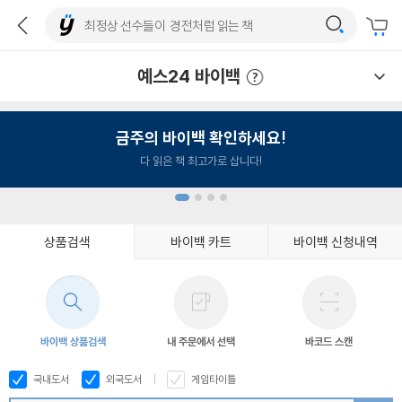
예스24 바이백
예스24 바이백 이용안내
금주의 바이백 확인하세요!
다 읽은 책 최고가로 삽니다!
상품검색
바이백 카트
바이백 신청내역
1
2
3
4
바이백 상품검색
내 주문에서 선택
바코드 스캔
국내도서
외국도서
게임타이틀