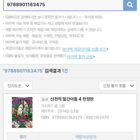
검색
ISBN으로 검색하시면 보다 정확한 결과가 나옵니다.
( - 하이픈 제외)
바이백 가능 여부 및 매입가는 재고 상황에 따라 변경됩니다.
매장 바이백 시 조회한 매입가와 매입여부는 실제와 다를 수 있습니다.
바이백 가능 매장 : 목동점, 수영점, 반월당점, 청주NC점
바이백 불가 매장 : 강서NC점, 구의점
게임타이틀은 매장바이백이 불가합니다.
바이백 게임타이틀 상품 보기
ISBN 불일치, 상태불량, 증정용은 판매불가
바이백 불가 상품
'9788901163475'
검색결과
1건
선천적 얼간이들 4 한정판
도서
가스파드 글,그림
재미주의
|
2014년 03월
ISBN : 9788901163475 / 8901163470
정가
매입가(균일가)