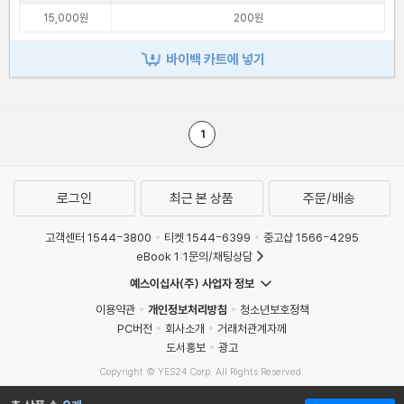
15,000원
200원
바이백 카트에 넣기
1
로그인
최근 본 상품
주문/배송
고객센터 1544-3800
티켓 1544-6399
중고샵 1566-4295
eBook 1:1문의/채팅상담
예스이십사(주) 사업자 정보
이용약관
개인정보처리방침
청소년보호정책
PC버전
회사소개
거래처관계자께
도서홍보
광고
Copyright © YES24 Corp. All Rights Reserved.
MATOM6