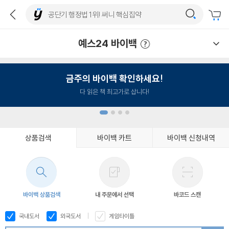
예스24 바이백
예스24 바이백 이용안내
금주의 바이백 확인하세요!
다 읽은 책 최고가로 삽니다!
상품검색
바이백 카트
바이백 신청내역
1
2
3
4
바이백 상품검색
내 주문에서 선택
바코드 스캔
국내도서
외국도서
게임타이틀