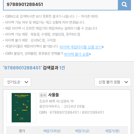
검색
ISBN으로 검색하시면 보다 정확한 결과가 나옵니다.
( - 하이픈 제외)
바이백 가능 여부 및 매입가는 재고 상황에 따라 변경됩니다.
매장 바이백 시 조회한 매입가와 매입여부는 실제와 다를 수 있습니다.
바이백 가능 매장 : 목동점, 수영점, 반월당점, 청주NC점
바이백 불가 매장 : 강서NC점, 구의점
게임타이틀은 매장바이백이 불가합니다.
바이백 게임타이틀 상품 보기
ISBN 불일치, 상태불량, 증정용은 판매불가
바이백 불가 상품
'9788901288451'
검색결과
1건
사물들
도서
조르주 페렉 저/김명숙 역
웅진지식하우스
|
2024년 09월
ISBN : 9788901288451 / 8901288451
정가
매입가(최상)
매입가(상)
매입가(중)