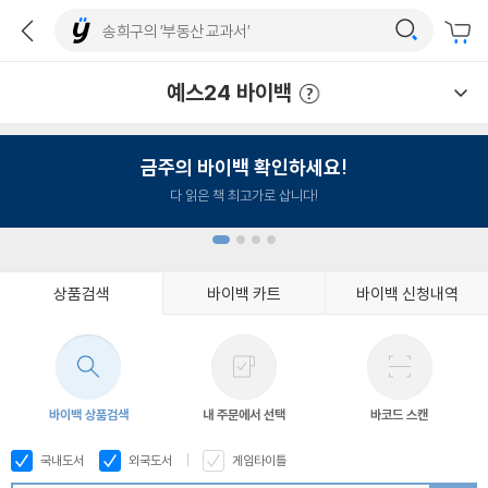
예스24 바이백
예스24 바이백 이용안내
금주의 바이백 확인하세요!
다 읽은 책 최고가로 삽니다!
상품검색
바이백 카트
바이백 신청내역
1
2
3
4
바이백 상품검색
내 주문에서 선택
바코드 스캔
국내도서
외국도서
게임타이틀