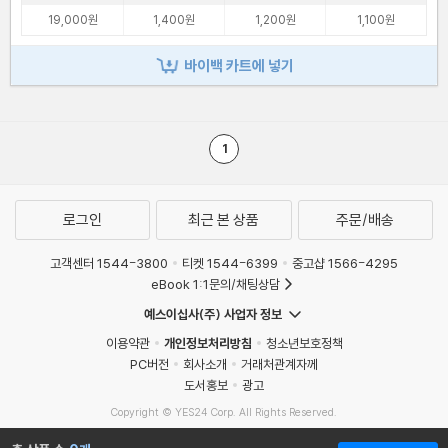
19,000원
1,400원
1,200원
1,100원
바이백 카트에 넣기
1
로그인
최근 본 상품
주문/배송
고객센터 1544-3800
티켓 1544-6399
중고샵 1566-4295
eBook 1:1문의/채팅상담
예스이십사(주) 사업자 정보
이용약관
개인정보처리방침
청소년보호정책
PC버전
회사소개
거래처관계자께
도서홍보
광고
Copyright © YES24 Corp. All Rights Reserved.
MATOM8