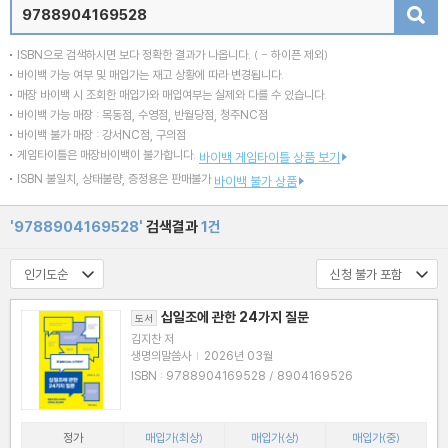
검색
ISBN으로 검색하시면 보다 정확한 결과가 나옵니다.
( - 하이픈 제외)
바이백 가능 여부 및 매입가는 재고 상황에 따라 변경됩니다.
매장 바이백 시 조회한 매입가와 매입여부는 실제와 다를 수 있습니다.
바이백 가능 매장 : 목동점, 수영점, 반월당점, 청주NC점
바이백 불가 매장 : 강서NC점, 구의점
게임타이틀은 매장바이백이 불가합니다.
바이백 게임타이틀 상품 보기
ISBN 불일치, 상태불량, 증정용은 판매불가
바이백 불가 상품
'9788904169528'
검색결과
1건
십일조에 관한 24가지 질문
도서
김지찬 저
생명의말씀사
|
2026년 03월
ISBN : 9788904169528 / 8904169526
정가
매입가(최상)
매입가(상)
매입가(중)