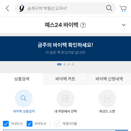
예스24 바이백
예스24 바이백 이용안내
금주의 바이백 확인하세요!
다 읽은 책 최고가로 삽니다!
상품검색
바이백 카트
바이백 신청내역
1
2
3
4
바이백 상품검색
내 주문에서 선택
바코드 스캔
국내도서
외국도서
게임타이틀