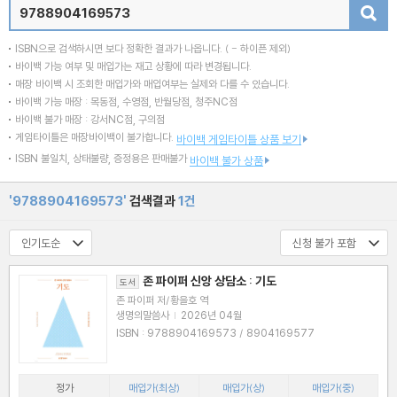
검색
ISBN으로 검색하시면 보다 정확한 결과가 나옵니다.
( - 하이픈 제외)
바이백 가능 여부 및 매입가는 재고 상황에 따라 변경됩니다.
매장 바이백 시 조회한 매입가와 매입여부는 실제와 다를 수 있습니다.
바이백 가능 매장 : 목동점, 수영점, 반월당점, 청주NC점
바이백 불가 매장 : 강서NC점, 구의점
게임타이틀은 매장바이백이 불가합니다.
바이백 게임타이틀 상품 보기
ISBN 불일치, 상태불량, 증정용은 판매불가
바이백 불가 상품
'9788904169573'
검색결과
1건
존 파이퍼 신앙 상담소 : 기도
도서
존 파이퍼 저/황을호 역
생명의말씀사
|
2026년 04월
ISBN : 9788904169573 / 8904169577
정가
매입가(최상)
매입가(상)
매입가(중)