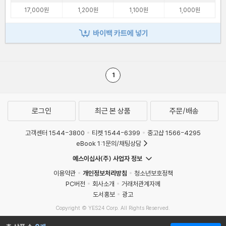
17,000원
1,200원
1,100원
1,000원
바이백 카트에 넣기
1
로그인
최근 본 상품
주문/배송
고객센터 1544-3800
티켓 1544-6399
중고샵 1566-4295
eBook 1:1문의/채팅상담
예스이십사(주) 사업자 정보
이용약관
개인정보처리방침
청소년보호정책
PC버전
회사소개
거래처관계자께
도서홍보
광고
Copyright © YES24 Corp. All Rights Reserved.
MATOM13