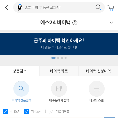
예스24 바이백
예스24 바이백 이용안내
금주의 바이백 확인하세요!
다 읽은 책 최고가로 삽니다!
상품검색
바이백 카트
바이백 신청내역
1
2
3
4
바이백 상품검색
내 주문에서 선택
바코드 스캔
국내도서
외국도서
게임타이틀