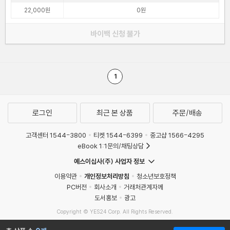
22,000원
0원
바이백 신청 불가
1
로그인
최근 본 상품
주문/배송
고객센터 1544-3800
티켓 1544-6399
중고샵 1566-4295
eBook 1:1문의/채팅상담
예스이십사(주) 사업자 정보
이용약관
개인정보처리방침
청소년보호정책
PC버전
회사소개
거래처관계자께
도서홍보
광고
Copyright © YES24 Corp. All Rights Reserved.
MATOM4