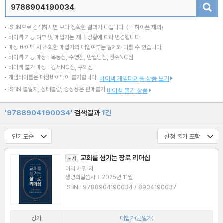
검색
ISBN으로 검색하시면 보다 정확한 결과가 나옵니다.
( - 하이픈 제외)
바이백 가능 여부 및 매입가는 재고 상황에 따라 변경됩니다.
매장 바이백 시 조회한 매입가와 매입여부는 실제와 다를 수 있습니다.
바이백 가능 매장 : 목동점, 수영점, 반월당점, 청주NC점
바이백 불가 매장 : 강서NC점, 구의점
게임타이틀은 매장바이백이 불가합니다.
바이백 게임타이틀 상품 보기
ISBN 불일치, 상태불량, 증정용은 판매불가
바이백 불가 상품
'9788904190034'
검색결과
1건
교회를 섬기는 장로 리더십
도서
머리 캐필 저
생명의말씀사
|
2025년 11월
ISBN : 9788904190034 / 8904190037
정가
매입가(균일가)