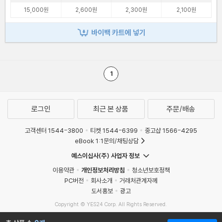
15,000원
2,600원
2,300원
2,100원
바이백 카트에 넣기
1
로그인
최근 본 상품
주문/배송
고객센터 1544-3800
티켓 1544-6399
중고샵 1566-4295
eBook 1:1문의/채팅상담
예스이십사(주) 사업자 정보
이용약관
개인정보처리방침
청소년보호정책
PC버전
회사소개
거래처관계자께
도서홍보
광고
Copyright © YES24 Corp. All Rights Reserved.
MATOM13