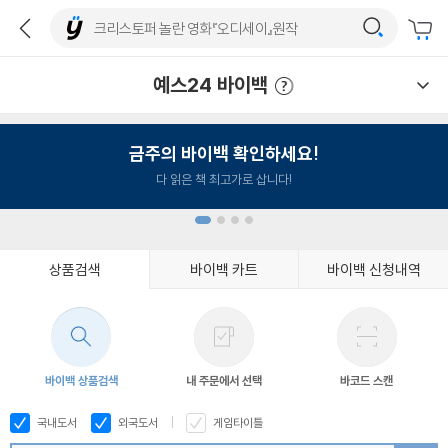
예스24 바이백
예스24 바이백 이용안내
금주의 바이백 확인하세요!
다 읽은 책 최고가로 삽니다!
상품검색
바이백 카트
바이백 신청내역
1
2
3
4
바이백 상품검색
내 주문에서 선택
바코드 스캔
국내도서
외국도서
게임타이틀