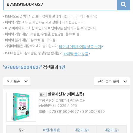
검색
ISBN으로 검색하시면 보다 정확한 결과가 나옵니다.
( - 하이픈 제외)
바이백 가능 여부 및 매입가는 재고 상황에 따라 변경됩니다.
매장 바이백 시 조회한 매입가와 매입여부는 실제와 다를 수 있습니다.
바이백 가능 매장 : 목동점, 수영점, 반월당점, 청주NC점
바이백 불가 매장 : 강서NC점, 구의점
게임타이틀은 매장바이백이 불가합니다.
바이백 게임타이틀 상품 보기
ISBN 불일치, 상태불량, 증정용은 판매불가
바이백 불가 상품
'9788915004627'
검색결과
1건
한글자신감 (예비초등)
도서
유정,박정현 글/최은서,박다솜 그림
삼성출판사
|
2025년 01월
ISBN : 9788915004627 / 8915004620
정가
매입가(최상)
매입가(상)
매입가(중)