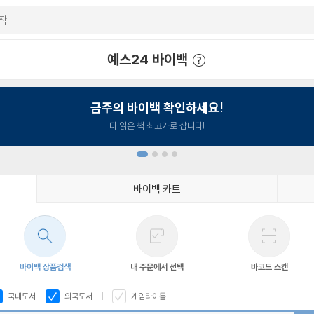
예스24 바이백
예스24 바이백 이용안내
금주의 바이백 확인하세요!
다 읽은 책 최고가로 삽니다!
바이백 카트
1
2
3
4
바이백 상품검색
내 주문에서 선택
바코드 스캔
국내도서
외국도서
게임타이틀