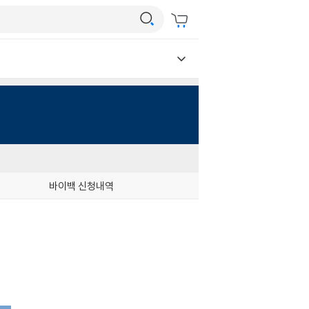
바이백 신청내역