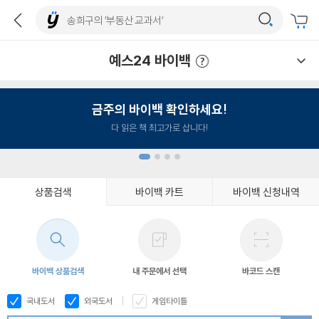
예스24 바이백
예스24 바이백 이용안내
금주의 바이백 확인하세요!
다 읽은 책 최고가로 삽니다!
상품검색
바이백 카트
바이백 신청내역
1
2
3
4
바이백 상품검색
내 주문에서 선택
바코드 스캔
국내도서
외국도서
게임타이틀