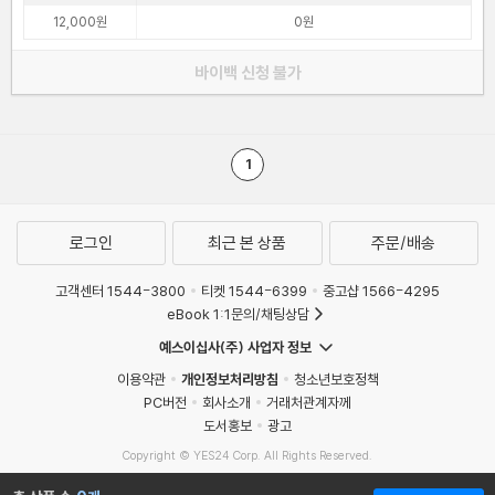
12,000원
0원
바이백 신청 불가
1
로그인
최근 본 상품
주문/배송
고객센터 1544-3800
티켓 1544-6399
중고샵 1566-4295
eBook 1:1문의/채팅상담
예스이십사(주) 사업자 정보
이용약관
개인정보처리방침
청소년보호정책
PC버전
회사소개
거래처관계자께
도서홍보
광고
Copyright © YES24 Corp. All Rights Reserved.
MATOM12