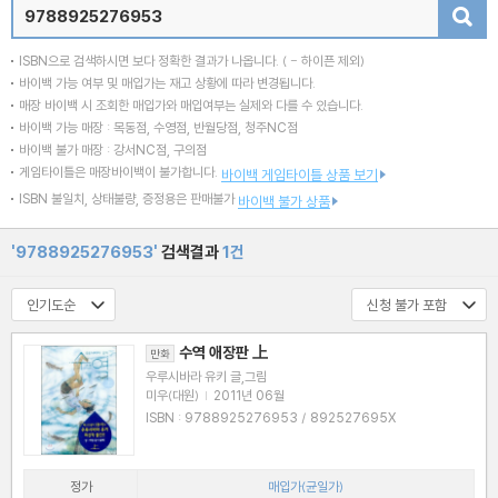
검색
ISBN으로 검색하시면 보다 정확한 결과가 나옵니다.
( - 하이픈 제외)
바이백 가능 여부 및 매입가는 재고 상황에 따라 변경됩니다.
매장 바이백 시 조회한 매입가와 매입여부는 실제와 다를 수 있습니다.
바이백 가능 매장 : 목동점, 수영점, 반월당점, 청주NC점
바이백 불가 매장 : 강서NC점, 구의점
게임타이틀은 매장바이백이 불가합니다.
바이백 게임타이틀 상품 보기
ISBN 불일치, 상태불량, 증정용은 판매불가
바이백 불가 상품
'9788925276953'
검색결과
1건
수역 애장판 上
만화
우루시바라 유키 글,그림
미우(대원)
|
2011년 06월
ISBN : 9788925276953 / 892527695X
정가
매입가(균일가)