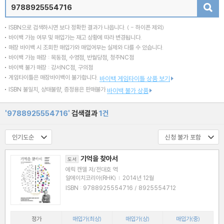
검색
ISBN으로 검색하시면 보다 정확한 결과가 나옵니다.
( - 하이픈 제외)
바이백 가능 여부 및 매입가는 재고 상황에 따라 변경됩니다.
매장 바이백 시 조회한 매입가와 매입여부는 실제와 다를 수 있습니다.
바이백 가능 매장 : 목동점, 수영점, 반월당점, 청주NC점
바이백 불가 매장 : 강서NC점, 구의점
게임타이틀은 매장바이백이 불가합니다.
바이백 게임타이틀 상품 보기
ISBN 불일치, 상태불량, 증정용은 판매불가
바이백 불가 상품
'9788925554716'
검색결과
1건
기억을 찾아서
도서
에릭 캔델 저/전대호 역
알에이치코리아(RHK)
|
2014년 12월
ISBN : 9788925554716 / 8925554712
정가
매입가(최상)
매입가(상)
매입가(중)