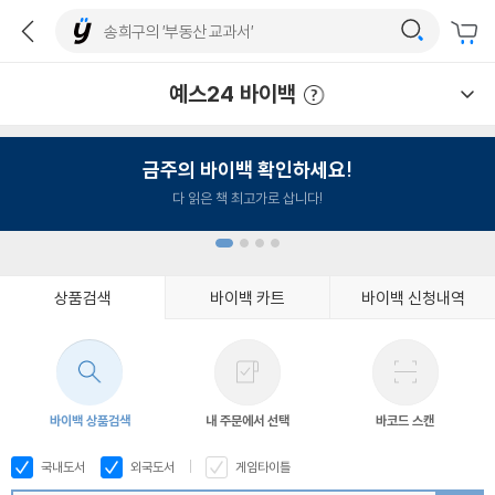
예스24 바이백
예스24 바이백 이용안내
금주의 바이백 확인하세요!
다 읽은 책 최고가로 삽니다!
상품검색
바이백 카트
바이백 신청내역
1
2
3
4
바이백 상품검색
내 주문에서 선택
바코드 스캔
국내도서
외국도서
게임타이틀