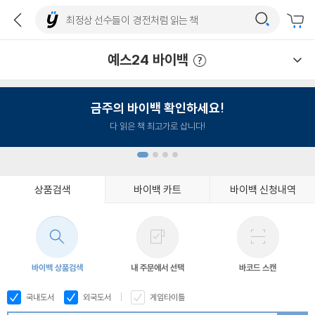
예스24 바이백
예스24 바이백 이용안내
금주의 바이백 확인하세요!
다 읽은 책 최고가로 삽니다!
상품검색
바이백 카트
바이백 신청내역
1
2
3
4
바이백 상품검색
내 주문에서 선택
바코드 스캔
국내도서
외국도서
게임타이틀