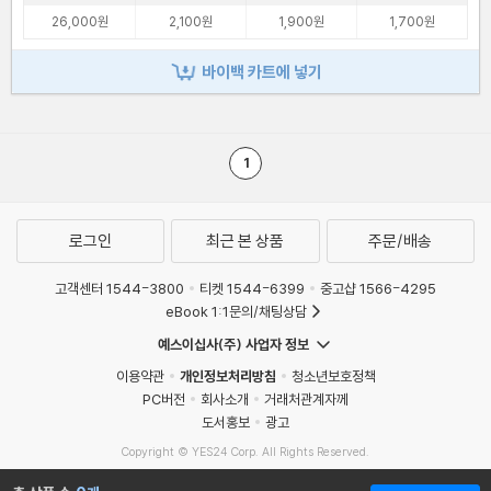
26,000원
2,100원
1,900원
1,700원
바이백 카트에 넣기
1
로그인
최근 본 상품
주문/배송
고객센터 1544-3800
티켓 1544-6399
중고샵 1566-4295
eBook 1:1문의/채팅상담
예스이십사(주) 사업자 정보
이용약관
개인정보처리방침
청소년보호정책
PC버전
회사소개
거래처관계자께
도서홍보
광고
Copyright © YES24 Corp. All Rights Reserved.
MATOM4