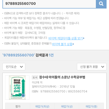
검색
ISBN으로 검색하시면 보다 정확한 결과가 나옵니다.
( - 하이픈 제외)
바이백 가능 여부 및 매입가는 재고 상황에 따라 변경됩니다.
매장 바이백 시 조회한 매입가와 매입여부는 실제와 다를 수 있습니다.
바이백 가능 매장 : 목동점, 수영점, 반월당점, 청주NC점
바이백 불가 매장 : 강서NC점, 구의점
게임타이틀은 매장바이백이 불가합니다.
바이백 게임타이틀 상품 보기
ISBN 불일치, 상태불량, 증정용은 판매불가
바이백 불가 상품
'9788925560700'
검색결과
1건
잠수네 아이들의 소문난 수학공부법
도서
이신애 저
알에이치코리아(RHK)
|
2016년 12월
ISBN : 9788925560700 / 8925560704
정가
매입가(최상)
매입가(상)
매입가(중)