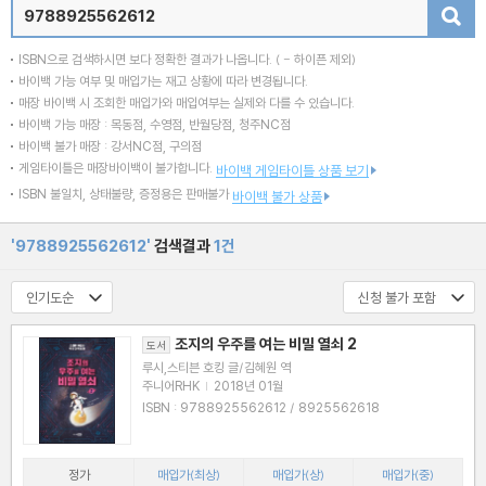
검색
ISBN으로 검색하시면 보다 정확한 결과가 나옵니다.
( - 하이픈 제외)
바이백 가능 여부 및 매입가는 재고 상황에 따라 변경됩니다.
매장 바이백 시 조회한 매입가와 매입여부는 실제와 다를 수 있습니다.
바이백 가능 매장 : 목동점, 수영점, 반월당점, 청주NC점
바이백 불가 매장 : 강서NC점, 구의점
게임타이틀은 매장바이백이 불가합니다.
바이백 게임타이틀 상품 보기
ISBN 불일치, 상태불량, 증정용은 판매불가
바이백 불가 상품
'9788925562612'
검색결과
1건
조지의 우주를 여는 비밀 열쇠 2
도서
루시,스티븐 호킹 글/김혜원 역
주니어RHK
|
2018년 01월
ISBN : 9788925562612 / 8925562618
정가
매입가(최상)
매입가(상)
매입가(중)