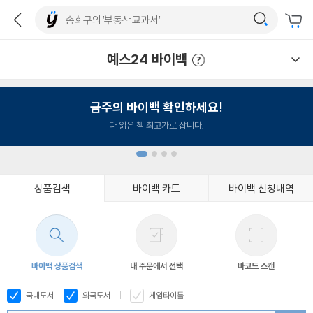
예스24 바이백
예스24 바이백 이용안내
금주의 바이백 확인하세요!
다 읽은 책 최고가로 삽니다!
상품검색
바이백 카트
바이백 신청내역
1
2
3
4
바이백 상품검색
내 주문에서 선택
바코드 스캔
국내도서
외국도서
게임타이틀