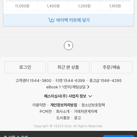
11,000원
1,400원
1,200원
1,100원
바이백 카트에 넣기
1
로그인
최근 본 상품
주문/배송
고객센터 1544-3800
티켓 1544-6399
중고샵 1566-4295
eBook 1:1문의/채팅상담
예스이십사(주) 사업자 정보
이용약관
개인정보처리방침
청소년보호정책
PC버전
회사소개
거래처관계자께
도서홍보
광고
Copyright © YES24 Corp. All Rights Reserved.
MATOM8