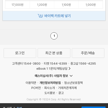
17,000원
1,200원
1,100원
1,000원
바이백 카트에 넣기
1
로그인
최근 본 상품
주문/배송
고객센터 1544-3800
티켓 1544-6399
중고샵 1566-4295
eBook 1:1문의/채팅상담
예스이십사(주) 사업자 정보
이용약관
개인정보처리방침
청소년보호정책
PC버전
회사소개
거래처관계자께
도서홍보
광고
Copyright © YES24 Corp. All Rights Reserved.
MATOM11