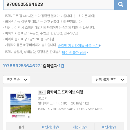
검색
ISBN으로 검색하시면 보다 정확한 결과가 나옵니다.
( - 하이픈 제외)
바이백 가능 여부 및 매입가는 재고 상황에 따라 변경됩니다.
매장 바이백 시 조회한 매입가와 매입여부는 실제와 다를 수 있습니다.
바이백 가능 매장 : 목동점, 수영점, 반월당점, 청주NC점
바이백 불가 매장 : 강서NC점, 구의점
게임타이틀은 매장바이백이 불가합니다.
바이백 게임타이틀 상품 보기
ISBN 불일치, 상태불량, 증정용은 판매불가
바이백 불가 상품
'9788925564623'
검색결과
1건
홋카이도 드라이브 여행
도서
불곰 저
알에이치코리아(RHK)
|
2018년 11월
ISBN : 9788925564623 / 8925564629
정가
매입가(최상)
매입가(상)
매입가(중)