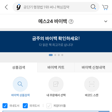
예스24 바이백
예스24 바이백 이용안내
금주의 바이백 확인하세요!
다 읽은 책 최고가로 삽니다!
상품검색
바이백 카트
바이백 신청내역
1
2
3
4
바이백 상품검색
내 주문에서 선택
바코드 스캔
국내도서
외국도서
게임타이틀