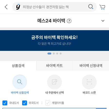
예스24 바이백
예스24 바이백 이용안내
금주의 바이백 확인하세요!
다 읽은 책 최고가로 삽니다!
상품검색
바이백 카트
바이백 신청내역
1
2
3
4
바이백 상품검색
내 주문에서 선택
바코드 스캔
국내도서
외국도서
게임타이틀