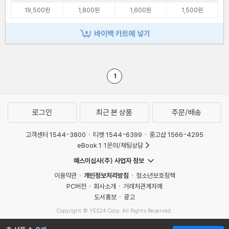
19,500원
1,800원
1,600원
1,500원
바이백 카트에 넣기
1
로그인
최근 본 상품
주문/배송
고객센터 1544-3800
티켓 1544-6399
중고샵 1566-4295
eBook 1:1문의/채팅상담
예스이십사(주) 사업자 정보
이용약관
개인정보처리방침
청소년보호정책
PC버전
회사소개
거래처관계자께
도서홍보
광고
Copyright © YES24 Corp. All Rights Reserved.
MATOM13