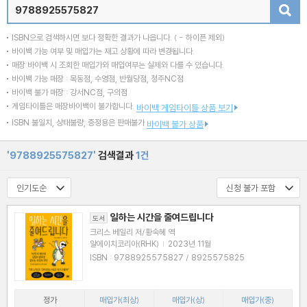
검색
ISBN으로 검색하시면 보다 정확한 결과가 나옵니다.
( - 하이픈 제외)
바이백 가능 여부 및 매입가는 재고 상황에 따라 변경됩니다.
매장 바이백 시 조회한 매입가와 매입여부는 실제와 다를 수 있습니다.
바이백 가능 매장 : 목동점, 수영점, 반월당점, 청주NC점
바이백 불가 매장 : 강서NC점, 구의점
게임타이틀은 매장바이백이 불가합니다.
바이백 게임타이틀 상품 보기
ISBN 불일치, 상태불량, 증정용은 판매불가
바이백 불가 상품
'9788925575827'
검색결과
1건
일하는 시간을 줄여드립니다
도서
크리스 베일리 저/황숙혜 역
알에이치코리아(RHK)
|
2023년 11월
ISBN : 9788925575827 / 8925575825
정가
매입가(최상)
매입가(상)
매입가(중)