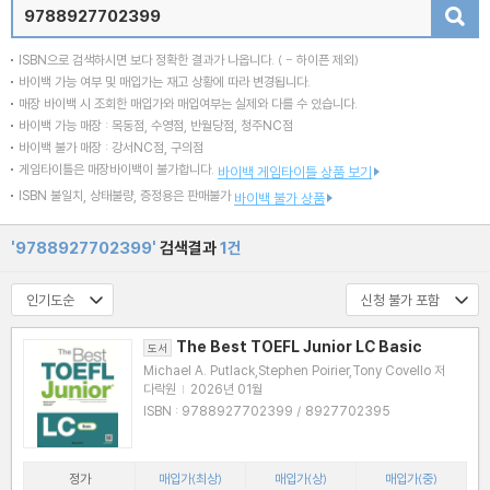
검색
ISBN으로 검색하시면 보다 정확한 결과가 나옵니다.
( - 하이픈 제외)
바이백 가능 여부 및 매입가는 재고 상황에 따라 변경됩니다.
매장 바이백 시 조회한 매입가와 매입여부는 실제와 다를 수 있습니다.
바이백 가능 매장 : 목동점, 수영점, 반월당점, 청주NC점
바이백 불가 매장 : 강서NC점, 구의점
게임타이틀은 매장바이백이 불가합니다.
바이백 게임타이틀 상품 보기
ISBN 불일치, 상태불량, 증정용은 판매불가
바이백 불가 상품
'9788927702399'
검색결과
1건
The Best TOEFL Junior LC Basic
도서
Michael A. Putlack,Stephen Poirier,Tony Covello 저
다락원
|
2026년 01월
ISBN : 9788927702399 / 8927702395
정가
매입가(최상)
매입가(상)
매입가(중)