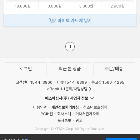
18,000원
3,600원
3,300원
2,900원
바이백 카트에 넣기
1
로그인
최근 본 상품
주문/배송
고객센터 1544-3800
티켓 1544-6399
중고샵 1566-4295
eBook 1:1문의/채팅상담
예스이십사(주) 사업자 정보
이용약관
개인정보처리방침
청소년보호정책
PC버전
회사소개
거래처관계자께
도서홍보
광고
Copyright © YES24 Corp. All Rights Reserved.
MATOM15