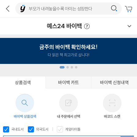
예스24 바이백
예스24 바이백 이용안내
금주의 바이백 확인하세요!
다 읽은 책 최고가로 삽니다!
상품검색
바이백 카트
바이백 신청내역
1
2
3
4
바이백 상품검색
내 주문에서 선택
바코드 스캔
국내도서
외국도서
게임타이틀