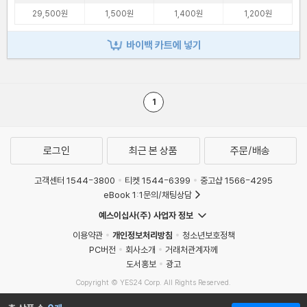
29,500원
1,500원
1,400원
1,200원
바이백 카트에 넣기
1
로그인
최근 본 상품
주문/배송
고객센터 1544-3800
티켓 1544-6399
중고샵 1566-4295
eBook 1:1문의/채팅상담
예스이십사(주) 사업자 정보
이용약관
개인정보처리방침
청소년보호정책
PC버전
회사소개
거래처관계자께
도서홍보
광고
Copyright © YES24 Corp. All Rights Reserved.
MATOM2