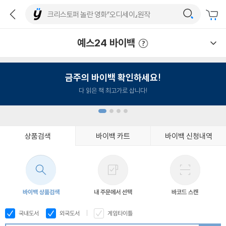
예스24 바이백
예스24 바이백 이용안내
금주의 바이백 확인하세요!
다 읽은 책 최고가로 삽니다!
상품검색
바이백 카트
바이백 신청내역
1
2
3
4
바이백 상품검색
내 주문에서 선택
바코드 스캔
국내도서
외국도서
게임타이틀