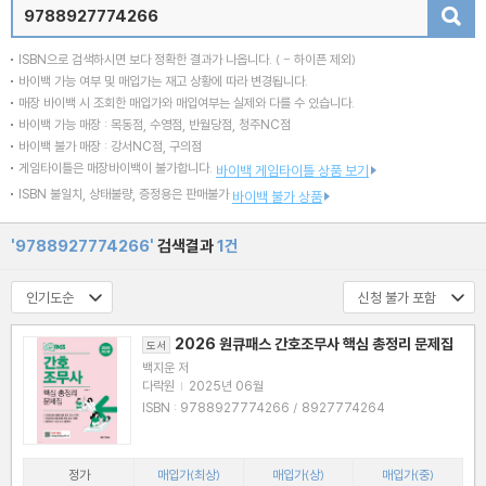
검색
ISBN으로 검색하시면 보다 정확한 결과가 나옵니다.
( - 하이픈 제외)
바이백 가능 여부 및 매입가는 재고 상황에 따라 변경됩니다.
매장 바이백 시 조회한 매입가와 매입여부는 실제와 다를 수 있습니다.
바이백 가능 매장 : 목동점, 수영점, 반월당점, 청주NC점
바이백 불가 매장 : 강서NC점, 구의점
게임타이틀은 매장바이백이 불가합니다.
바이백 게임타이틀 상품 보기
ISBN 불일치, 상태불량, 증정용은 판매불가
바이백 불가 상품
'9788927774266'
검색결과
1건
2026 원큐패스 간호조무사 핵심 총정리 문제집
도서
백지운 저
다락원
|
2025년 06월
ISBN : 9788927774266 / 8927774264
정가
매입가(최상)
매입가(상)
매입가(중)