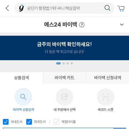
예스24 바이백
예스24 바이백 이용안내
금주의 바이백 확인하세요!
다 읽은 책 최고가로 삽니다!
상품검색
바이백 카트
바이백 신청내역
1
2
3
4
바이백 상품검색
내 주문에서 선택
바코드 스캔
국내도서
외국도서
게임타이틀