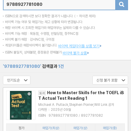
검색
ISBN으로 검색하시면 보다 정확한 결과가 나옵니다.
( - 하이픈 제외)
바이백 가능 여부 및 매입가는 재고 상황에 따라 변경됩니다.
매장 바이백 시 조회한 매입가와 매입여부는 실제와 다를 수 있습니다.
바이백 가능 매장 : 목동점, 수영점, 반월당점, 청주NC점
바이백 불가 매장 : 강서NC점, 구의점
게임타이틀은 매장바이백이 불가합니다.
바이백 게임타이틀 상품 보기
ISBN 불일치, 상태불량, 증정용은 판매불가
바이백 불가 상품
'9788927781080'
검색결과
1건
How to Master Skills for the TOEFL iB
도서
T Actual Test Reading 1
Michael A. Putlack,Stephen Poirier,Will Link 공저
다락원
|
2025년 09월
ISBN : 9788927781080 / 8927781082
정가
매입가(최상)
매입가(상)
매입가(중)