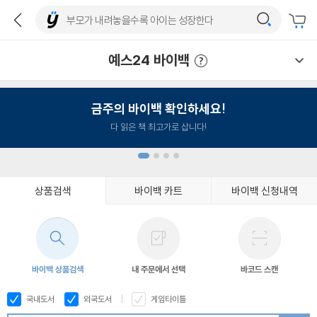
예스24 바이백
예스24 바이백 이용안내
금주의 바이백 확인하세요!
다 읽은 책 최고가로 삽니다!
상품검색
바이백 카트
바이백 신청내역
1
2
3
4
바이백 상품검색
내 주문에서 선택
바코드 스캔
국내도서
외국도서
게임타이틀