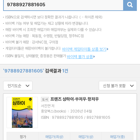
검색
ISBN으로 검색하시면 보다 정확한 결과가 나옵니다.
( - 하이픈 제외)
바이백 가능 여부 및 매입가는 재고 상황에 따라 변경됩니다.
매장 바이백 시 조회한 매입가와 매입여부는 실제와 다를 수 있습니다.
바이백 가능 매장 : 목동점, 수영점, 반월당점, 청주NC점
바이백 불가 매장 : 강서NC점, 구의점
게임타이틀은 매장바이백이 불가합니다.
바이백 게임타이틀 상품 보기
ISBN 불일치, 상태불량, 증정용은 판매불가
바이백 불가 상품
'9788927881605'
검색결과
1건
프렌즈 상하이·쑤저우·항저우
도서
서진연 저
중앙북스(books)
|
2026년 04월
ISBN : 9788927881605 / 8927881605
정가
매입가(최상)
매입가(상)
매입가(중)