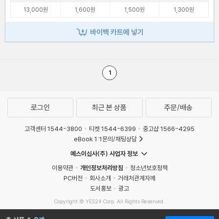
13,000원
1,600원
1,500원
1,300원
바이백 카트에 넣기
1
로그인
최근 본 상품
주문/배송
고객센터 1544-3800
티켓 1544-6399
중고샵 1566-4295
eBook 1:1문의/채팅상담
예스이십사(주) 사업자 정보
이용약관
개인정보처리방침
청소년보호정책
PC버전
회사소개
거래처관계자께
도서홍보
광고
Copyright © YES24 Corp. All Rights Reserved.
MATOM15