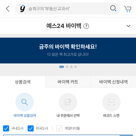
예스24 바이백
예스24 바이백 이용안내
금주의 바이백 확인하세요!
다 읽은 책 최고가로 삽니다!
상품검색
바이백 카트
바이백 신청내역
1
2
3
4
바이백 상품검색
내 주문에서 선택
바코드 스캔
국내도서
외국도서
게임타이틀