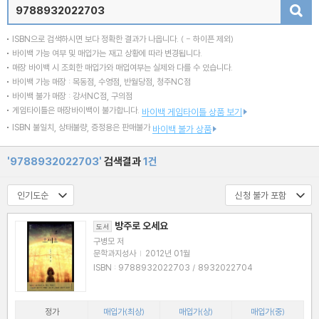
검색
ISBN으로 검색하시면 보다 정확한 결과가 나옵니다.
( - 하이픈 제외)
바이백 가능 여부 및 매입가는 재고 상황에 따라 변경됩니다.
매장 바이백 시 조회한 매입가와 매입여부는 실제와 다를 수 있습니다.
바이백 가능 매장 : 목동점, 수영점, 반월당점, 청주NC점
바이백 불가 매장 : 강서NC점, 구의점
게임타이틀은 매장바이백이 불가합니다.
바이백 게임타이틀 상품 보기
ISBN 불일치, 상태불량, 증정용은 판매불가
바이백 불가 상품
'9788932022703'
검색결과
1건
방주로 오세요
도서
구병모 저
문학과지성사
|
2012년 01월
ISBN : 9788932022703 / 8932022704
정가
매입가(최상)
매입가(상)
매입가(중)