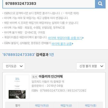
검색
ISBN으로 검색하시면 보다 정확한 결과가 나옵니다.
( - 하이픈 제외)
바이백 가능 여부 및 매입가는 재고 상황에 따라 변경됩니다.
매장 바이백 시 조회한 매입가와 매입여부는 실제와 다를 수 있습니다.
바이백 가능 매장 : 목동점, 수영점, 반월당점, 청주NC점
바이백 불가 매장 : 강서NC점, 구의점
게임타이틀은 매장바이백이 불가합니다.
바이백 게임타이틀 상품 보기
ISBN 불일치, 상태불량, 증정용은 판매불가
바이백 불가 상품
'9788932473383'
검색결과
1건
아들러의 인간이해
도서
알프레드 아들러 저/홍혜경 역
을유문화사
|
2016년 08월
ISBN : 9788932473383 / 8932473382
정가
매입가(최상)
매입가(상)
매입가(중)