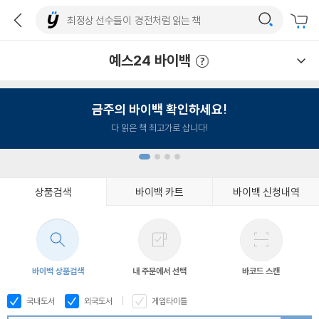
예스24 바이백
예스24 바이백 이용안내
금주의 바이백 확인하세요!
다 읽은 책 최고가로 삽니다!
상품검색
바이백 카트
바이백 신청내역
1
2
3
4
바이백 상품검색
내 주문에서 선택
바코드 스캔
국내도서
외국도서
게임타이틀