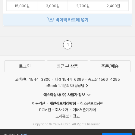
15,000원
3,000원
2,700원
2,400원
바이백 카트에 넣기
1
로그인
최근 본 상품
주문/배송
고객센터 1544-3800
티켓 1544-6399
중고샵 1566-4295
eBook 1:1문의/채팅상담
예스이십사(주) 사업자 정보
이용약관
개인정보처리방침
청소년보호정책
PC버전
회사소개
거래처관계자께
도서홍보
광고
Copyright © YES24 Corp. All Rights Reserved.
MATOM15