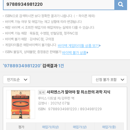
검색
ISBN으로 검색하시면 보다 정확한 결과가 나옵니다.
( - 하이픈 제외)
바이백 가능 여부 및 매입가는 재고 상황에 따라 변경됩니다.
매장 바이백 시 조회한 매입가와 매입여부는 실제와 다를 수 있습니다.
바이백 가능 매장 : 목동점, 수영점, 반월당점, 청주NC점
바이백 불가 매장 : 강서NC점, 구의점
게임타이틀은 매장바이백이 불가합니다.
바이백 게임타이틀 상품 보기
ISBN 불일치, 상태불량, 증정용은 판매불가
바이백 불가 상품
'9788934981220'
검색결과
1건
사피엔스가 알아야 할 최소한의 과학 지식
도서
루이스 다트넬 저/강주헌 역
김영사
|
2021년 07월
ISBN : 9788934981220 / 8934981229
정가
매입가(최상)
매입가(상)
매입가(중)