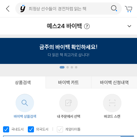
예스24 바이백
예스24 바이백 이용안내
금주의 바이백 확인하세요!
다 읽은 책 최고가로 삽니다!
상품검색
바이백 카트
바이백 신청내역
1
2
3
4
바이백 상품검색
내 주문에서 선택
바코드 스캔
국내도서
외국도서
게임타이틀