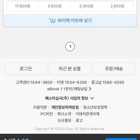
17,800원
3,600원
3,300원
2,900원
바이백 카트에 넣기
1
로그인
최근 본 상품
주문/배송
고객센터 1544-3800
티켓 1544-6399
중고샵 1566-4295
eBook 1:1문의/채팅상담
예스이십사(주) 사업자 정보
이용약관
개인정보처리방침
청소년보호정책
PC버전
회사소개
거래처관계자께
도서홍보
광고
Copyright © YES24 Corp. All Rights Reserved.
MATOM10