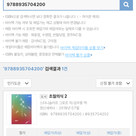
검색
ISBN으로 검색하시면 보다 정확한 결과가 나옵니다.
( - 하이픈 제외)
바이백 가능 여부 및 매입가는 재고 상황에 따라 변경됩니다.
매장 바이백 시 조회한 매입가와 매입여부는 실제와 다를 수 있습니다.
바이백 가능 매장 : 목동점, 수영점, 반월당점, 청주NC점
바이백 불가 매장 : 강서NC점, 구의점
게임타이틀은 매장바이백이 불가합니다.
바이백 게임타이틀 상품 보기
ISBN 불일치, 상태불량, 증정용은 판매불가
바이백 불가 상품
'9788935704200'
검색결과
1건
초월의식 2
도서
스타니슬라프 그로프 저/김우종 역
정신세계사
|
2018년 07월
ISBN : 9788935704200 / 8935704202
정가
매입가(최상)
매입가(상)
매입가(중)