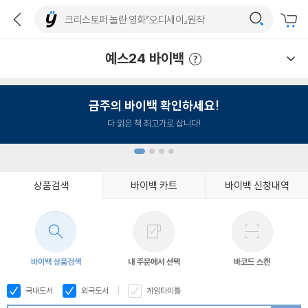
예스24 바이백
예스24 바이백 이용안내
금주의 바이백 확인하세요!
다 읽은 책 최고가로 삽니다!
상품검색
바이백 카트
바이백 신청내역
1
2
3
4
바이백 상품검색
내 주문에서 선택
바코드 스캔
국내도서
외국도서
게임타이틀