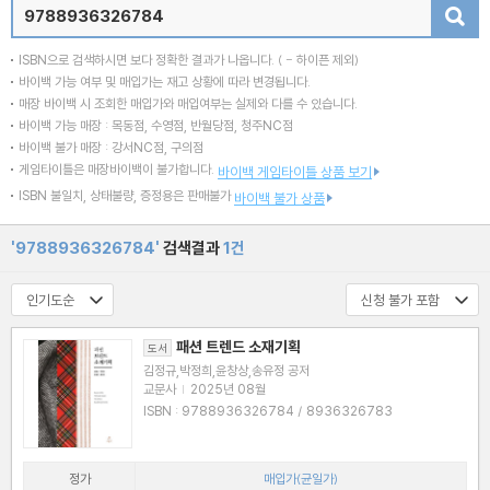
검색
ISBN으로 검색하시면 보다 정확한 결과가 나옵니다.
( - 하이픈 제외)
바이백 가능 여부 및 매입가는 재고 상황에 따라 변경됩니다.
매장 바이백 시 조회한 매입가와 매입여부는 실제와 다를 수 있습니다.
바이백 가능 매장 : 목동점, 수영점, 반월당점, 청주NC점
바이백 불가 매장 : 강서NC점, 구의점
게임타이틀은 매장바이백이 불가합니다.
바이백 게임타이틀 상품 보기
ISBN 불일치, 상태불량, 증정용은 판매불가
바이백 불가 상품
'9788936326784'
검색결과
1건
패션 트렌드 소재기획
도서
김정규,박정희,윤창상,송유정 공저
교문사
|
2025년 08월
ISBN : 9788936326784 / 8936326783
정가
매입가(균일가)