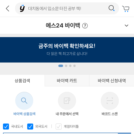
예스24 바이백
예스24 바이백 이용안내
금주의 바이백 확인하세요!
다 읽은 책 최고가로 삽니다!
상품검색
바이백 카트
바이백 신청내역
1
2
3
4
바이백 상품검색
내 주문에서 선택
바코드 스캔
국내도서
외국도서
게임타이틀