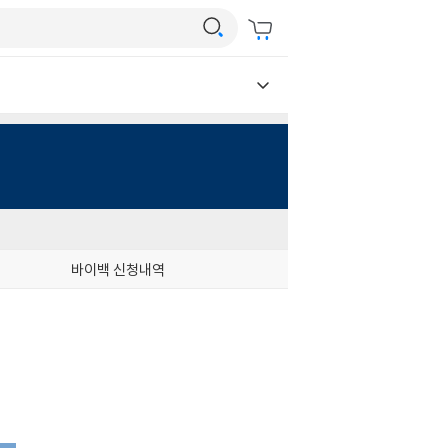
바이백 신청내역