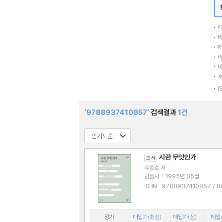
I
바
매
바
바
I
'9788937410857'
검색결과
1건
시란 무엇인가
도서
유종호 저
민음사
|
1995년 05월
ISBN : 9788937410857 / 893741
0850
정가
매입가(최상)
매입가(상)
매입