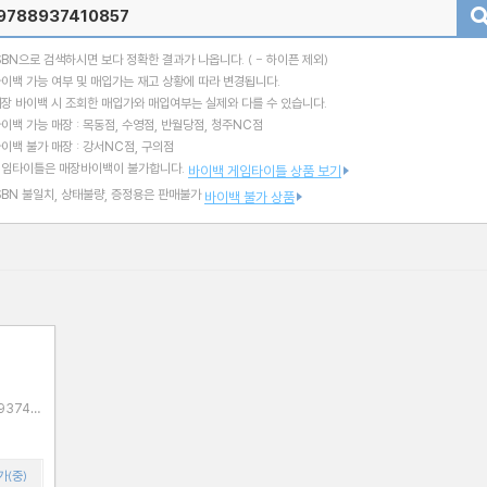
검색
SBN으로 검색하시면 보다 정확한 결과가 나옵니다.
( - 하이픈 제외)
이백 가능 여부 및 매입가는 재고 상황에 따라 변경됩니다.
장 바이백 시 조회한 매입가와 매입여부는 실제와 다를 수 있습니다.
이백 가능 매장 : 목동점, 수영점, 반월당점, 청주NC점
이백 불가 매장 : 강서NC점, 구의점
게임타이틀은 매장바이백이 불가합니다.
바이백 게임타이틀 상품 보기
SBN 불일치, 상태불량, 증정용은 판매불가
바이백 불가 상품
가(중)