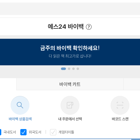
예스24 바이백
예스24 바이백 이용안내
금주의 바이백 확인하세요!
다 읽은 책 최고가로 삽니다!
바이백 카트
1
2
3
4
바이백 상품검색
내 주문에서 선택
바코드 스캔
국내도서
외국도서
게임타이틀