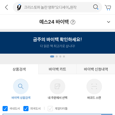
예스24 바이백
예스24 바이백 이용안내
금주의 바이백 확인하세요!
다 읽은 책 최고가로 삽니다!
상품검색
바이백 카트
바이백 신청내역
1
2
3
4
바이백 상품검색
내 주문에서 선택
바코드 스캔
국내도서
외국도서
게임타이틀