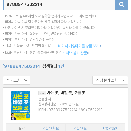
검색
ISBN으로 검색하시면 보다 정확한 결과가 나옵니다.
( - 하이픈 제외)
바이백 가능 여부 및 매입가는 재고 상황에 따라 변경됩니다.
매장 바이백 시 조회한 매입가와 매입여부는 실제와 다를 수 있습니다.
바이백 가능 매장 : 목동점, 수영점, 반월당점, 청주NC점
바이백 불가 매장 : 강서NC점, 구의점
게임타이틀은 매장바이백이 불가합니다.
바이백 게임타이틀 상품 보기
ISBN 불일치, 상태불량, 증정용은 판매불가
바이백 불가 상품
'9788947502214'
검색결과
1건
사는 곳, 바뀔 곳, 오를 곳
도서
전형진 저
한국경제신문
|
2025년 12월
ISBN : 9788947502214 / 8947502219
정가
매입가(최상)
매입가(상)
매입가(중)