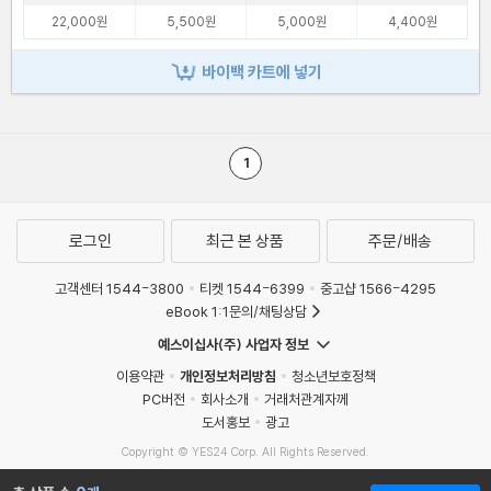
22,000원
5,500원
5,000원
4,400원
바이백 카트에 넣기
1
로그인
최근 본 상품
주문/배송
고객센터 1544-3800
티켓 1544-6399
중고샵 1566-4295
eBook 1:1문의/채팅상담
예스이십사(주) 사업자 정보
이용약관
개인정보처리방침
청소년보호정책
PC버전
회사소개
거래처관계자께
도서홍보
광고
Copyright © YES24 Corp. All Rights Reserved.
MATOM14