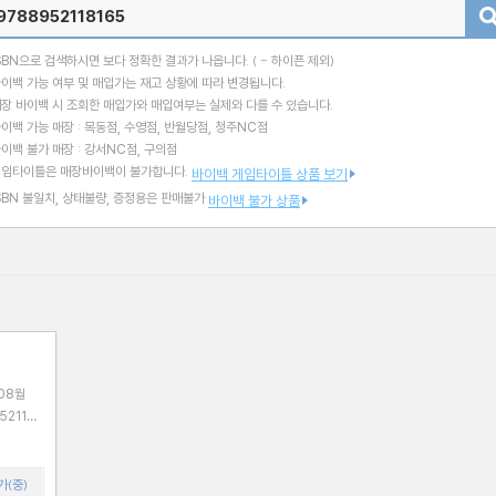
검색
SBN으로 검색하시면 보다 정확한 결과가 나옵니다.
( - 하이픈 제외)
이백 가능 여부 및 매입가는 재고 상황에 따라 변경됩니다.
장 바이백 시 조회한 매입가와 매입여부는 실제와 다를 수 있습니다.
이백 가능 매장 : 목동점, 수영점, 반월당점, 청주NC점
이백 불가 매장 : 강서NC점, 구의점
게임타이틀은 매장바이백이 불가합니다.
바이백 게임타이틀 상품 보기
SBN 불일치, 상태불량, 증정용은 판매불가
바이백 불가 상품
 08월
가(중)