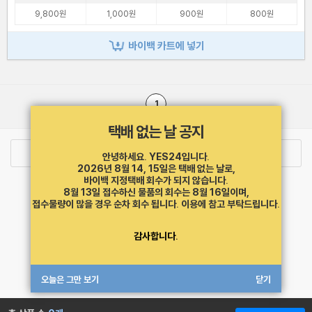
9,800원
1,000원
900원
800원
바이백 카트에 넣기
1
택배 없는 날 공지
로그인
최근 본 상품
주문/배송
안녕하세요. YES24입니다.
2026년 8월 14, 15일은 택배 없는 날로,
바이백 지정택배 회수가 되지 않습니다.
고객센터 1544-3800
티켓 1544-6399
중고샵 1566-4295
8월 13일 접수하신 물품의 회수는 8월 16일이며,
eBook 1:1문의/채팅상담
접수물량이 많을 경우 순차 회수 됩니다.
이용에 참고 부탁드립니다.
예스이십사(주) 사업자 정보
감사합니다.
이용약관
개인정보처리방침
청소년보호정책
PC버전
회사소개
거래처관계자께
도서홍보
광고
오늘은 그만 보기
닫기
Copyright © YES24 Corp. All Rights Reserved.
MATOM15