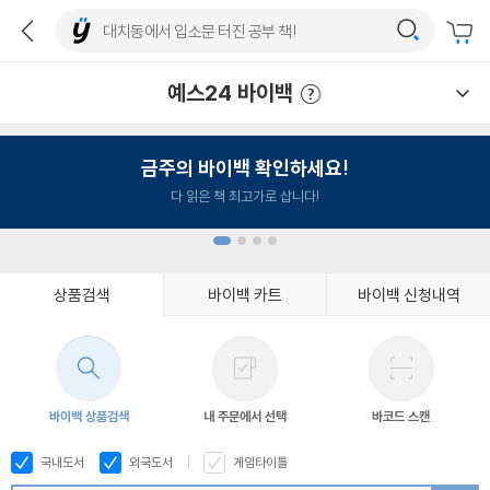
예스24 바이백
예스24 바이백 이용안내
금주의 바이백 확인하세요!
다 읽은 책 최고가로 삽니다!
상품검색
바이백 카트
바이백 신청내역
1
2
3
4
바이백 상품검색
내 주문에서 선택
바코드 스캔
국내도서
외국도서
게임타이틀