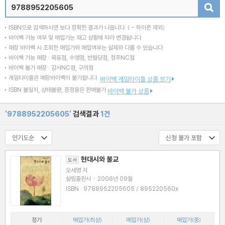
검색
ISBN으로 검색하시면 보다 정확한 결과가 나옵니다.
( - 하이픈 제외)
바이백 가능 여부 및 매입가는 재고 상황에 따라 변경됩니다.
매장 바이백 시 조회한 매입가와 매입여부는 실제와 다를 수 있습니다.
바이백 가능 매장 : 목동점, 수영점, 반월당점, 청주NC점
바이백 불가 매장 : 강서NC점, 구의점
게임타이틀은 매장바이백이 불가합니다.
바이백 게임타이틀 상품 보기
ISBN 불일치, 상태불량, 증정용은 판매불가
바이백 불가 상품
'9788952205605'
검색결과
1건
현대시와 불교
도서
오세영 저
살림출판사
|
2006년 09월
ISBN : 9788952205605 / 895220560x
정가
매입가(최상)
매입가(상)
매입가(중)