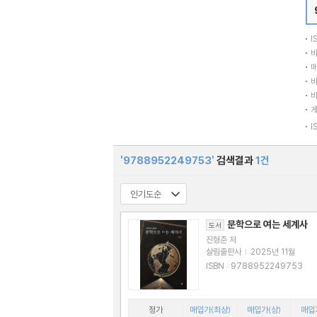
I
바
매
바
바
I
'9788952249753'
검색결과
1건
문학으로 여는 세계사
도서
진형준 저
살림출판사
|
2025년 11월
ISBN : 9788952249753
정가
매입가(최상)
매입가(상)
매입