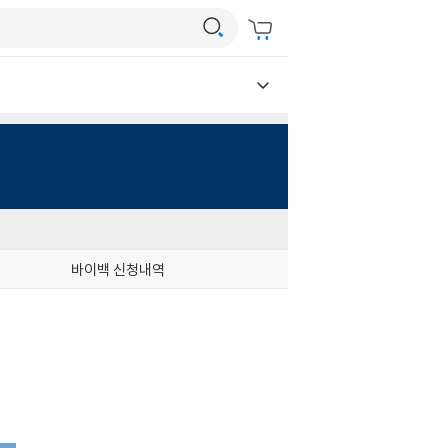
바이백 신청내역