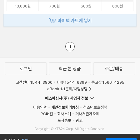
13,000원
700원
600원
600원
바이백 카트에 넣기
1
로그인
최근 본 상품
주문/배송
고객센터 1544-3800
티켓 1544-6399
중고샵 1566-4295
eBook 1:1문의/채팅상담
예스이십사(주) 사업자 정보
이용약관
개인정보처리방침
청소년보호정책
PC버전
회사소개
거래처관계자께
도서홍보
광고
Copyright © YES24 Corp. All Rights Reserved.
MATOM2