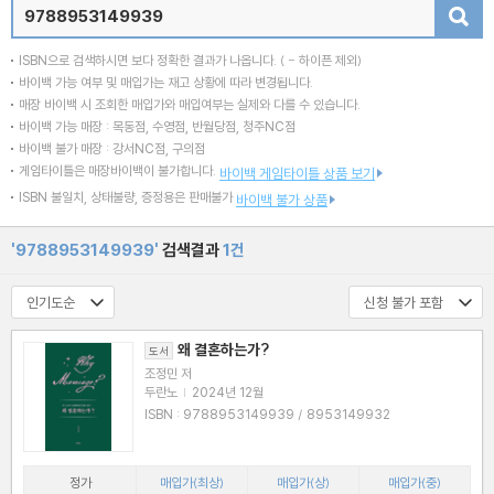
검색
ISBN으로 검색하시면 보다 정확한 결과가 나옵니다.
( - 하이픈 제외)
바이백 가능 여부 및 매입가는 재고 상황에 따라 변경됩니다.
매장 바이백 시 조회한 매입가와 매입여부는 실제와 다를 수 있습니다.
바이백 가능 매장 : 목동점, 수영점, 반월당점, 청주NC점
바이백 불가 매장 : 강서NC점, 구의점
게임타이틀은 매장바이백이 불가합니다.
바이백 게임타이틀 상품 보기
ISBN 불일치, 상태불량, 증정용은 판매불가
바이백 불가 상품
'9788953149939'
검색결과
1건
왜 결혼하는가?
도서
조정민 저
두란노
|
2024년 12월
ISBN : 9788953149939 / 8953149932
정가
매입가(최상)
매입가(상)
매입가(중)