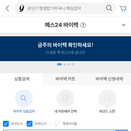
예스24 바이백
예스24 바이백 이용안내
금주의 바이백 확인하세요!
다 읽은 책 최고가로 삽니다!
상품검색
바이백 카트
바이백 신청내역
1
2
3
4
바이백 상품검색
내 주문에서 선택
바코드 스캔
국내도서
외국도서
게임타이틀