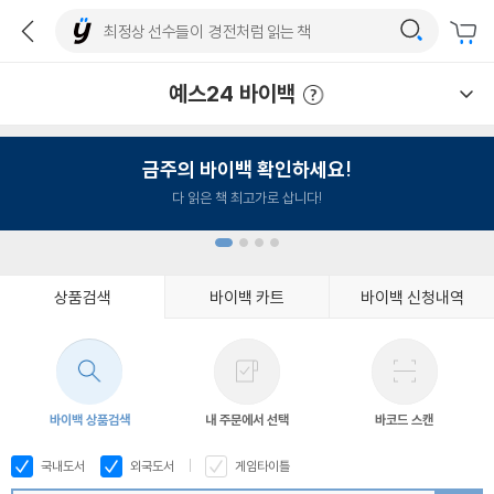
예스24 바이백
예스24 바이백 이용안내
금주의 바이백 확인하세요!
다 읽은 책 최고가로 삽니다!
상품검색
바이백 카트
바이백 신청내역
1
2
3
4
바이백 상품검색
내 주문에서 선택
바코드 스캔
국내도서
외국도서
게임타이틀