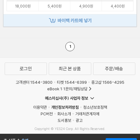
18,000원
5,400원
4,900원
4,400원
바이백 카트에 넣기
1
로그인
최근 본 상품
주문/배송
고객센터 1544-3800
티켓 1544-6399
중고샵 1566-4295
eBook 1:1문의/채팅상담
예스이십사(주) 사업자 정보
이용약관
개인정보처리방침
청소년보호정책
PC버전
회사소개
거래처관계자께
도서홍보
광고
Copyright © YES24 Corp. All Rights Reserved.
MATOM13