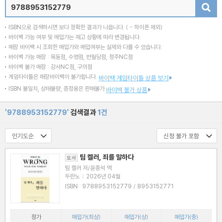
검색
ISBN으로 검색하시면 보다 정확한 결과가 나옵니다.
( - 하이픈 제외)
바이백 가능 여부 및 매입가는 재고 상황에 따라 변경됩니다.
매장 바이백 시 조회한 매입가와 매입여부는 실제와 다를 수 있습니다.
바이백 가능 매장 : 목동점, 수영점, 반월당점, 청주NC점
바이백 불가 매장 : 강서NC점, 구의점
게임타이틀은 매장바이백이 불가합니다.
바이백 게임타이틀 상품 보기
ISBN 불일치, 상태불량, 증정용은 판매불가
바이백 불가 상품
'9788953152779'
검색결과
1건
팀 켈러, 죄를 말하다
도서
팀 켈러 저/윤종석 역
두란노
|
2026년 04월
ISBN : 9788953152779 / 8953152771
정가
매입가(최상)
매입가(상)
매입가(중)