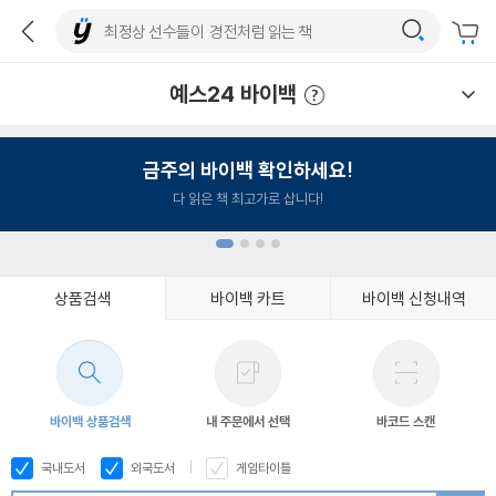
예스24 바이백
예스24 바이백 이용안내
금주의 바이백 확인하세요!
다 읽은 책 최고가로 삽니다!
상품검색
바이백 카트
바이백 신청내역
1
2
3
4
바이백 상품검색
내 주문에서 선택
바코드 스캔
국내도서
외국도서
게임타이틀