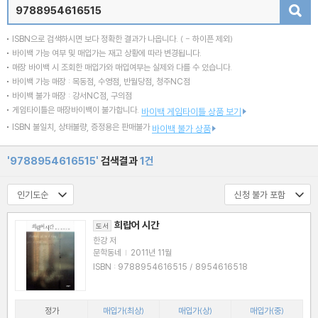
검색
ISBN으로 검색하시면 보다 정확한 결과가 나옵니다.
( - 하이픈 제외)
바이백 가능 여부 및 매입가는 재고 상황에 따라 변경됩니다.
매장 바이백 시 조회한 매입가와 매입여부는 실제와 다를 수 있습니다.
바이백 가능 매장 : 목동점, 수영점, 반월당점, 청주NC점
바이백 불가 매장 : 강서NC점, 구의점
게임타이틀은 매장바이백이 불가합니다.
바이백 게임타이틀 상품 보기
ISBN 불일치, 상태불량, 증정용은 판매불가
바이백 불가 상품
'9788954616515'
검색결과
1건
희랍어 시간
도서
한강 저
문학동네
|
2011년 11월
ISBN : 9788954616515 / 8954616518
정가
매입가(최상)
매입가(상)
매입가(중)