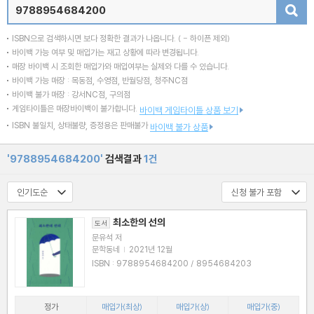
검색
ISBN으로 검색하시면 보다 정확한 결과가 나옵니다.
( - 하이픈 제외)
바이백 가능 여부 및 매입가는 재고 상황에 따라 변경됩니다.
매장 바이백 시 조회한 매입가와 매입여부는 실제와 다를 수 있습니다.
바이백 가능 매장 : 목동점, 수영점, 반월당점, 청주NC점
바이백 불가 매장 : 강서NC점, 구의점
게임타이틀은 매장바이백이 불가합니다.
바이백 게임타이틀 상품 보기
ISBN 불일치, 상태불량, 증정용은 판매불가
바이백 불가 상품
'9788954684200'
검색결과
1건
최소한의 선의
도서
문유석 저
문학동네
|
2021년 12월
ISBN : 9788954684200 / 8954684203
정가
매입가(최상)
매입가(상)
매입가(중)