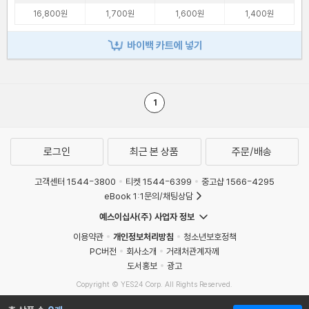
16,800원
1,700원
1,600원
1,400원
바이백 카트에 넣기
1
로그인
최근 본 상품
주문/배송
고객센터 1544-3800
티켓 1544-6399
중고샵 1566-4295
eBook 1:1문의/채팅상담
예스이십사(주) 사업자 정보
이용약관
개인정보처리방침
청소년보호정책
PC버전
회사소개
거래처관계자께
도서홍보
광고
Copyright © YES24 Corp. All Rights Reserved.
MATOM4