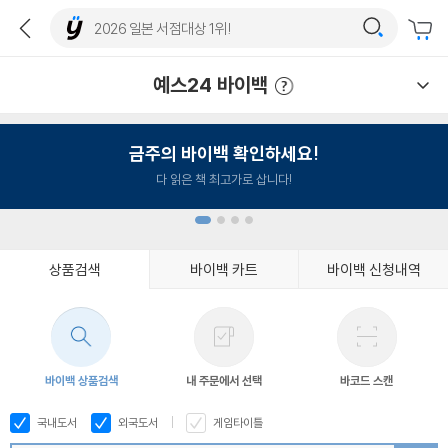
예스24 바이백
예스24 바이백 이용안내
금주의 바이백 확인하세요!
다 읽은 책 최고가로 삽니다!
상품검색
바이백 카트
바이백 신청내역
1
2
3
4
바이백 상품검색
내 주문에서 선택
바코드 스캔
국내도서
외국도서
게임타이틀