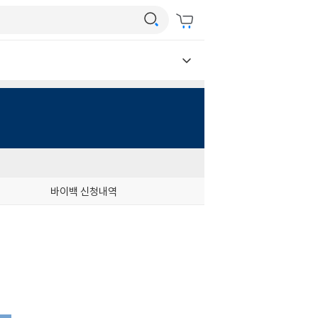
바이백 신청내역