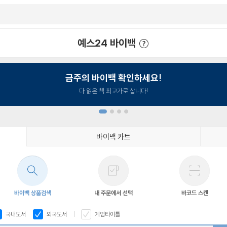
예스24 바이백
예스24 바이백 이용안내
금주의 바이백 확인하세요!
다 읽은 책 최고가로 삽니다!
바이백 카트
1
2
3
4
바이백 상품검색
내 주문에서 선택
바코드 스캔
국내도서
외국도서
게임타이틀