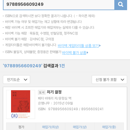
검색
ISBN으로 검색하시면 보다 정확한 결과가 나옵니다.
( - 하이픈 제외)
바이백 가능 여부 및 매입가는 재고 상황에 따라 변경됩니다.
매장 바이백 시 조회한 매입가와 매입여부는 실제와 다를 수 있습니다.
바이백 가능 매장 : 목동점, 수영점, 반월당점, 청주NC점
바이백 불가 매장 : 강서NC점, 구의점
게임타이틀은 매장바이백이 불가합니다.
바이백 게임타이틀 상품 보기
ISBN 불일치, 상태불량, 증정용은 판매불가
바이백 불가 상품
'9788956609249'
검색결과
1건
자기 결정
도서
페터 비에리 저/문항심 역
은행나무
|
2015년 09월
ISBN : 9788956609249 / 8956609241
정가
매입가(최상)
매입가(상)
매입가(중)