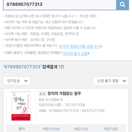
검색
ISBN으로 검색하시면 보다 정확한 결과가 나옵니다.
( - 하이픈 제외)
바이백 가능 여부 및 매입가는 재고 상황에 따라 변경됩니다.
매장 바이백 시 조회한 매입가와 매입여부는 실제와 다를 수 있습니다.
바이백 가능 매장 : 목동점, 수영점, 반월당점, 청주NC점
바이백 불가 매장 : 강서NC점, 구의점
게임타이틀은 매장바이백이 불가합니다.
바이백 게임타이틀 상품 보기
ISBN 불일치, 상태불량, 증정용은 판매불가
바이백 불가 상품
'9788957077313'
검색결과
1건
장자의 거침없는 질주
도서
왕멍 저/강영매 역
자음과모음(이룸)
|
2013년 03월
ISBN : 9788957077313 / 8957077316
정가
매입가(최상)
매입가(상)
매입가(중)