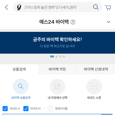
예스24 바이백
예스24 바이백 이용안내
금주의 바이백 확인하세요!
다 읽은 책 최고가로 삽니다!
상품검색
바이백 카트
바이백 신청내역
1
2
3
4
바이백 상품검색
내 주문에서 선택
바코드 스캔
국내도서
외국도서
게임타이틀