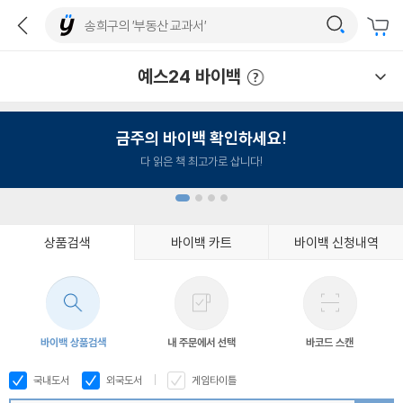
예스24 바이백
예스24 바이백 이용안내
금주의 바이백 확인하세요!
다 읽은 책 최고가로 삽니다!
상품검색
바이백 카트
바이백 신청내역
1
2
3
4
바이백 상품검색
내 주문에서 선택
바코드 스캔
국내도서
외국도서
게임타이틀