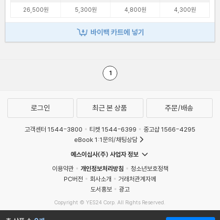
26,500원
5,300원
4,800원
4,300원
바이백 카트에 넣기
1
로그인
최근 본 상품
주문/배송
고객센터 1544-3800
티켓 1544-6399
중고샵 1566-4295
eBook 1:1문의/채팅상담
예스이십사(주) 사업자 정보
이용약관
개인정보처리방침
청소년보호정책
PC버전
회사소개
거래처관계자께
도서홍보
광고
Copyright © YES24 Corp. All Rights Reserved.
MATOM8