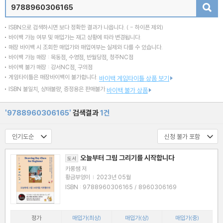
검색
ISBN으로 검색하시면 보다 정확한 결과가 나옵니다.
( - 하이픈 제외)
바이백 가능 여부 및 매입가는 재고 상황에 따라 변경됩니다.
매장 바이백 시 조회한 매입가와 매입여부는 실제와 다를 수 있습니다.
바이백 가능 매장 : 목동점, 수영점, 반월당점, 청주NC점
바이백 불가 매장 : 강서NC점, 구의점
게임타이틀은 매장바이백이 불가합니다.
바이백 게임타이틀 상품 보기
ISBN 불일치, 상태불량, 증정용은 판매불가
바이백 불가 상품
'9788960306165'
검색결과
1건
오늘부터 그림 그리기를 시작합니다
도서
카롱쌤 저
황금부엉이
|
2023년 05월
ISBN : 9788960306165 / 8960306169
정가
매입가(최상)
매입가(상)
매입가(중)