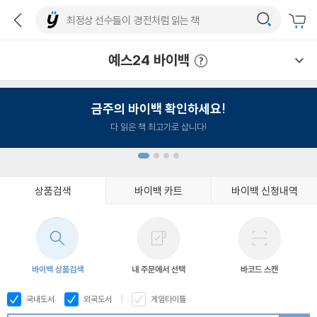
예스24 바이백
예스24 바이백 이용안내
금주의 바이백 확인하세요!
다 읽은 책 최고가로 삽니다!
상품검색
바이백 카트
바이백 신청내역
1
2
3
4
바이백 상품검색
내 주문에서 선택
바코드 스캔
국내도서
외국도서
게임타이틀