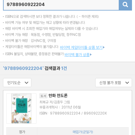
검색
ISBN으로 검색하시면 보다 정확한 결과가 나옵니다.
( - 하이픈 제외)
바이백 가능 여부 및 매입가는 재고 상황에 따라 변경됩니다.
매장 바이백 시 조회한 매입가와 매입여부는 실제와 다를 수 있습니다.
바이백 가능 매장 : 목동점, 수영점, 반월당점, 청주NC점
바이백 불가 매장 : 강서NC점, 구의점
게임타이틀은 매장바이백이 불가합니다.
바이백 게임타이틀 상품 보기
ISBN 불일치, 상태불량, 증정용은 판매불가
바이백 불가 상품
'9788960922204'
검색결과
1건
만화 전도론
도서
최복규 저/김종두 그림
부흥과개혁사
|
2011년 06월
ISBN : 9788960922204 / 896092220X
정가
매입가(균일가)