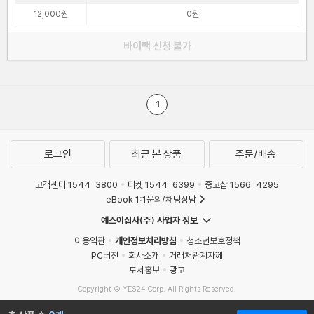
12,000원
0원
바이백 신청 불가
1
로그인
최근 본 상품
주문/배송
고객센터 1544-3800
티켓 1544-6399
중고샵 1566-4295
eBook 1:1문의/채팅상담
예스이십사(주) 사업자 정보
이용약관
개인정보처리방침
청소년보호정책
PC버전
회사소개
거래처관계자께
도서홍보
광고
Copyright © YES24 Corp. All Rights Reserved.
MATOM3