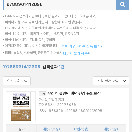
검색
ISBN으로 검색하시면 보다 정확한 결과가 나옵니다.
( - 하이픈 제외)
바이백 가능 여부 및 매입가는 재고 상황에 따라 변경됩니다.
매장 바이백 시 조회한 매입가와 매입여부는 실제와 다를 수 있습니다.
바이백 가능 매장 : 목동점, 수영점, 반월당점, 청주NC점
바이백 불가 매장 : 강서NC점, 구의점
게임타이틀은 매장바이백이 불가합니다.
바이백 게임타이틀 상품 보기
ISBN 불일치, 상태불량, 증정용은 판매불가
바이백 불가 상품
'9788961412698'
검색결과
1건
우리가 몰랐던 백년 건강 동의보감
도서
한승섭,한혁규 공저
중앙생활사
|
2021년 05월
ISBN : 9788961412698 / 8961412698
정가
매입가(최상)
매입가(상)
매입가(중)