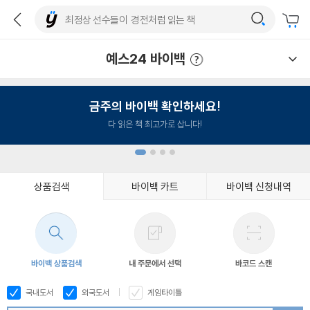
예스24 바이백
예스24 바이백 이용안내
금주의 바이백 확인하세요!
다 읽은 책 최고가로 삽니다!
상품검색
바이백 카트
바이백 신청내역
1
2
3
4
바이백 상품검색
내 주문에서 선택
바코드 스캔
국내도서
외국도서
게임타이틀