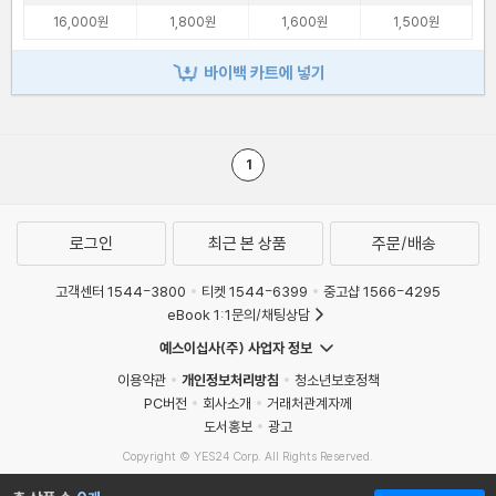
16,000원
1,800원
1,600원
1,500원
바이백 카트에 넣기
1
로그인
최근 본 상품
주문/배송
고객센터 1544-3800
티켓 1544-6399
중고샵 1566-4295
eBook 1:1문의/채팅상담
예스이십사(주) 사업자 정보
이용약관
개인정보처리방침
청소년보호정책
PC버전
회사소개
거래처관계자께
도서홍보
광고
Copyright © YES24 Corp. All Rights Reserved.
MATOM11