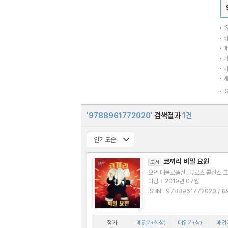
I
바
매
바
바
I
'9788961772020'
검색결과
1건
코끼리 비밀 요원
도서
오언 매클로플린 글/로스 콜린스 
진 역
다림
|
2019년 07월
ISBN : 9788961772020 / 896177
2023
정가
매입가(최상)
매입가(상)
매입