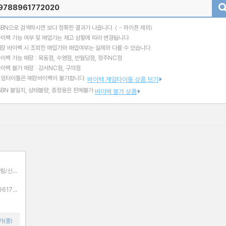
검색
SBN으로 검색하시면 보다 정확한 결과가 나옵니다.
( - 하이픈 제외)
이백 가능 여부 및 매입가는 재고 상황에 따라 변경됩니다.
장 바이백 시 조회한 매입가와 매입여부는 실제와 다를 수 있습니다.
이백 가능 매장 : 목동점, 수영점, 반월당점, 청주NC점
이백 불가 매장 : 강서NC점, 구의점
게임타이틀은 매장바이백이 불가합니다.
바이백 게임타이틀 상품 보기
SBN 불일치, 상태불량, 증정용은 판매불가
바이백 불가 상품
그림/신수
가(중)