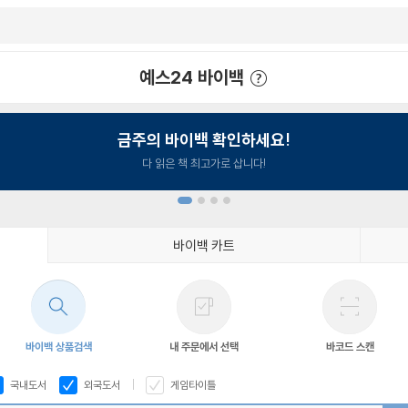
예스24 바이백
예스24 바이백 이용안내
금주의 바이백 확인하세요!
다 읽은 책 최고가로 삽니다!
바이백 카트
1
2
3
4
바이백 상품검색
내 주문에서 선택
바코드 스캔
국내도서
외국도서
게임타이틀