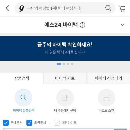
예스24 바이백
예스24 바이백 이용안내
금주의 바이백 확인하세요!
다 읽은 책 최고가로 삽니다!
상품검색
바이백 카트
바이백 신청내역
1
2
3
4
바이백 상품검색
내 주문에서 선택
바코드 스캔
국내도서
외국도서
게임타이틀