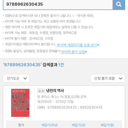
검색
ISBN으로 검색하시면 보다 정확한 결과가 나옵니다.
( - 하이픈 제외)
바이백 가능 여부 및 매입가는 재고 상황에 따라 변경됩니다.
매장 바이백 시 조회한 매입가와 매입여부는 실제와 다를 수 있습니다.
바이백 가능 매장 : 목동점, 수영점, 반월당점, 청주NC점
바이백 불가 매장 : 강서NC점, 구의점
게임타이틀은 매장바이백이 불가합니다.
바이백 게임타이틀 상품 보기
ISBN 불일치, 상태불량, 증정용은 판매불가
바이백 불가 상품
'9788962630435'
검색결과
1건
냉전의 역사
도서
존 루이스 개디스 저/정철,강규형 공역
에코리브르
|
2010년 12월
ISBN : 9788962630435 / 8962630435
정가
매입가(최상)
매입가(상)
매입가(중)