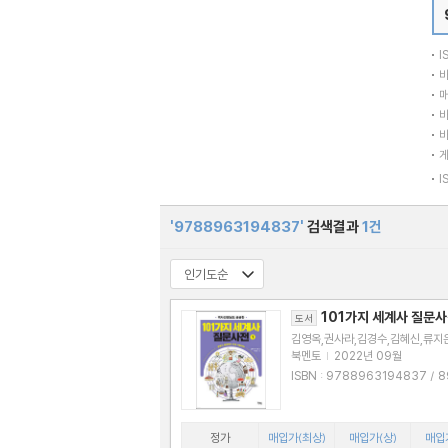
I
바
매
바
바
I
'9788963194837'
검색결과
1건
101가지 세계사 질문사
도서
김영옥,권사라,김경수,김혜신,류지
훈,반다솔,백종일,봉창훈,장용준,허
북멘토
|
2022년 09월
서은경 그림
ISBN : 9788963194837 / 896319
4833
정가
매입가(최상)
매입가(상)
매입