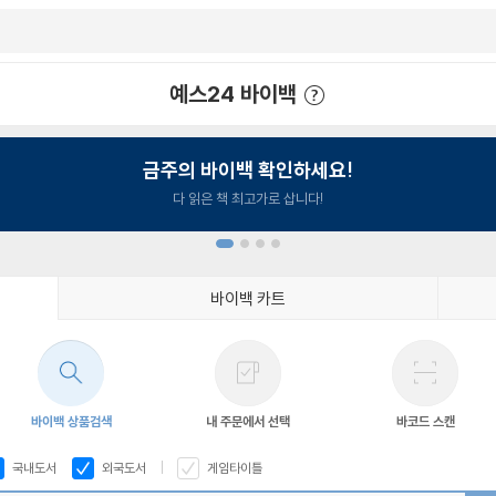
예스24 바이백
예스24 바이백 이용안내
금주의 바이백 확인하세요!
다 읽은 책 최고가로 삽니다!
바이백 카트
1
2
3
4
바이백 상품검색
내 주문에서 선택
바코드 스캔
국내도서
외국도서
게임타이틀