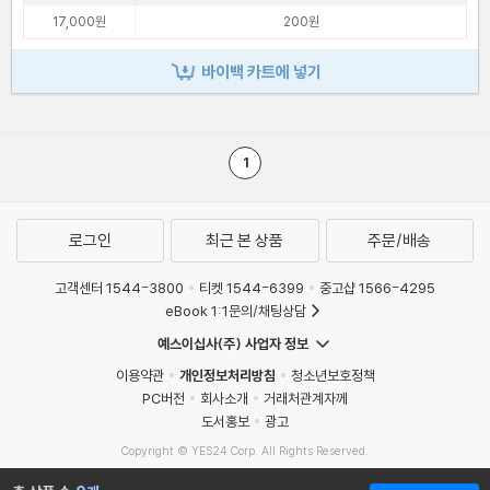
17,000원
200원
바이백 카트에 넣기
1
로그인
최근 본 상품
주문/배송
고객센터 1544-3800
티켓 1544-6399
중고샵 1566-4295
eBook 1:1문의/채팅상담
예스이십사(주) 사업자 정보
이용약관
개인정보처리방침
청소년보호정책
PC버전
회사소개
거래처관계자께
도서홍보
광고
Copyright © YES24 Corp. All Rights Reserved.
MATOM6