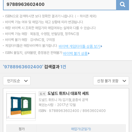
검색
ISBN으로 검색하시면 보다 정확한 결과가 나옵니다.
( - 하이픈 제외)
바이백 가능 여부 및 매입가는 재고 상황에 따라 변경됩니다.
매장 바이백 시 조회한 매입가와 매입여부는 실제와 다를 수 있습니다.
바이백 가능 매장 : 목동점, 수영점, 반월당점, 청주NC점
바이백 불가 매장 : 강서NC점, 구의점
게임타이틀은 매장바이백이 불가합니다.
바이백 게임타이틀 상품 보기
ISBN 불일치, 상태불량, 증정용은 판매불가
바이백 불가 상품
'9788963602400'
검색결과
1건
도널드 휘트니 대표작 세트
도서
도널드 휘트니 저/김기철,윤종석 공역
복있는사람
|
2017년 12월
ISBN : 9788963602400 / 8963602400
정가
매입가(균일가)