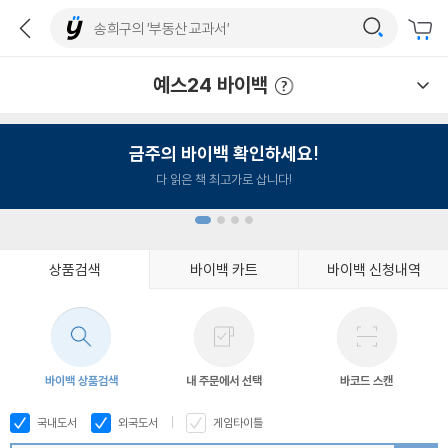
예스24 바이백
예스24 바이백 이용안내
금주의 바이백 확인하세요!
다 읽은 책 최고가로 삽니다!
상품검색
바이백 카트
바이백 신청내역
1
2
3
4
바이백 상품검색
내 주문에서 선택
바코드 스캔
국내도서
외국도서
게임타이틀