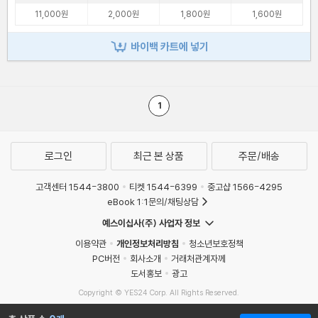
11,000원
2,000원
1,800원
1,600원
바이백 카트에 넣기
1
로그인
최근 본 상품
주문/배송
고객센터 1544-3800
티켓 1544-6399
중고샵 1566-4295
eBook 1:1문의/채팅상담
예스이십사(주) 사업자 정보
이용약관
개인정보처리방침
청소년보호정책
PC버전
회사소개
거래처관계자께
도서홍보
광고
Copyright © YES24 Corp. All Rights Reserved.
MATOM14