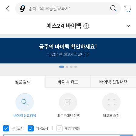
예스24 바이백
예스24 바이백 이용안내
금주의 바이백 확인하세요!
다 읽은 책 최고가로 삽니다!
상품검색
바이백 카트
바이백 신청내역
1
2
3
4
바이백 상품검색
내 주문에서 선택
바코드 스캔
국내도서
외국도서
게임타이틀