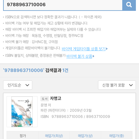
검색
ISBN으로 검색하시면 보다 정확한 결과가 나옵니다.
( - 하이픈 제외)
바이백 가능 여부 및 매입가는 재고 상황에 따라 변경됩니다.
매장 바이백 시 조회한 매입가와 매입여부는 실제와 다를 수 있습니다.
바이백 가능 매장 : 목동점, 수영점, 반월당점, 청주NC점
바이백 불가 매장 : 강서NC점, 구의점
게임타이틀은 매장바이백이 불가합니다.
바이백 게임타이틀 상품 보기
ISBN 불일치, 상태불량, 증정용은 판매불가
바이백 불가 상품
'9788963710006'
검색결과
1건
자명고
도서
문영 저
파란 (파란미디어)
|
2009년 03월
ISBN : 9788963710006 / 8963710009
정가
매입가(최상)
매입가(상)
매입가(중)