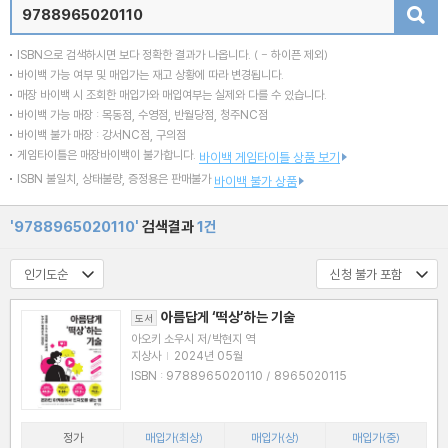
검색
ISBN으로 검색하시면 보다 정확한 결과가 나옵니다.
( - 하이픈 제외)
바이백 가능 여부 및 매입가는 재고 상황에 따라 변경됩니다.
매장 바이백 시 조회한 매입가와 매입여부는 실제와 다를 수 있습니다.
바이백 가능 매장 : 목동점, 수영점, 반월당점, 청주NC점
바이백 불가 매장 : 강서NC점, 구의점
게임타이틀은 매장바이백이 불가합니다.
바이백 게임타이틀 상품 보기
ISBN 불일치, 상태불량, 증정용은 판매불가
바이백 불가 상품
'9788965020110'
검색결과
1건
아름답게 ‘떡상’하는 기술
도서
아오키 소우시 저/박현지 역
지상사
|
2024년 05월
ISBN : 9788965020110 / 8965020115
정가
매입가(최상)
매입가(상)
매입가(중)