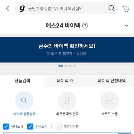
예스24 바이백
예스24 바이백 이용안내
금주의 바이백 확인하세요!
다 읽은 책 최고가로 삽니다!
상품검색
바이백 카트
바이백 신청내역
1
2
3
4
바이백 상품검색
내 주문에서 선택
바코드 스캔
국내도서
외국도서
게임타이틀