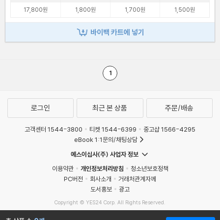
17,800원
1,800원
1,700원
1,500원
바이백 카트에 넣기
1
로그인
최근 본 상품
주문/배송
고객센터 1544-3800
티켓 1544-6399
중고샵 1566-4295
eBook 1:1문의/채팅상담
예스이십사(주) 사업자 정보
이용약관
개인정보처리방침
청소년보호정책
PC버전
회사소개
거래처관계자께
도서홍보
광고
Copyright © YES24 Corp. All Rights Reserved.
MATOM8