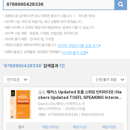
검색
ISBN으로 검색하시면 보다 정확한 결과가 나옵니다.
( - 하이픈 제외)
바이백 가능 여부 및 매입가는 재고 상황에 따라 변경됩니다.
매장 바이백 시 조회한 매입가와 매입여부는 실제와 다를 수 있습니다.
바이백 가능 매장 : 목동점, 수영점, 반월당점, 청주NC점
바이백 불가 매장 : 강서NC점, 구의점
게임타이틀은 매장바이백이 불가합니다.
바이백 게임타이틀 상품 보기
ISBN 불일치, 상태불량, 증정용은 판매불가
바이백 불가 상품
'9788965428336'
검색결과
1건
해커스 Updated 토플 스피킹 인터미디엇 (Ha
도서
ckers Updated TOEFL SPEAKING Intermed
iate)
David Cho,해커스?어학연구소 저
해커스어학연구소
|
2026년 05월
ISBN : 9788965428336 / 8965428335
정가
매입가(최상)
매입가(상)
매입가(중)