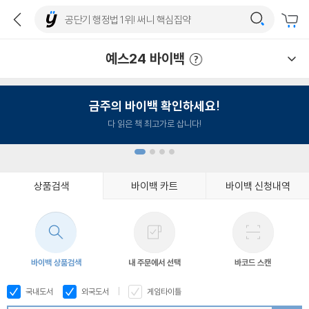
예스24 바이백
예스24 바이백 이용안내
금주의 바이백 확인하세요!
다 읽은 책 최고가로 삽니다!
상품검색
바이백 카트
바이백 신청내역
1
2
3
4
바이백 상품검색
내 주문에서 선택
바코드 스캔
국내도서
외국도서
게임타이틀